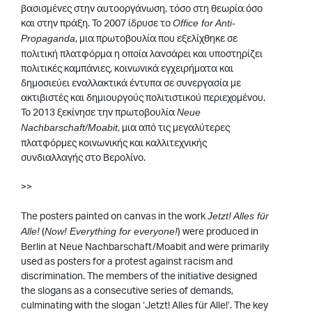
βασισμένες στην αυτοοργάνωση, τόσο στη θεωρία όσο
και στην πράξη. Το 2007 ίδρυσε το
Office for Anti-
, μια πρωτοβουλία που εξελίχθηκε σε
Propaganda
πολιτική πλατφόρμα η οποία λανσάρει και υποστηρίζει
πολιτικές καμπάνιες, κοινωνικά εγχειρήματα και
δημοσιεύει εναλλακτικά έντυπα σε συνεργασία με
ακτιβιστές και δημιουργούς πολιτιστικού περιεχομένου.
Το 2013 ξεκίνησε την πρωτοβουλία
Neue
, μια από τις μεγαλύτερες
Nachbarschaft/Moabit
πλατφόρμες κοινωνικής και καλλιτεχνικής
συνδιαλλαγής στο Βερολίνο.
>>
The posters painted on canvas in the work
Jetzt! Alles für
(
) were produced in
Alle!
Now! Everything for everyone!
Berlin at Neue Nachbarschaft/Moabit and were primarily
used as posters for a protest against racism and
discrimination. The members of the initiative designed
the slogans as a consecutive series of demands,
culminating with the slogan ‘Jetzt! Alles für Alle!’. The key