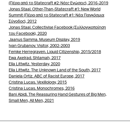
(Πέρα από το Statecraft #2: Νέες Ενώσεις), 2016-2019
Jonas Staal. Other-Than-Statecraft #1: New World
Summit (Πέρα από το Statecraft #1: Νέα Παγκόσμια
Σύνοδος), 2012
Jonas Staal. Collectivise Facebook (Συλλογικοποίηση
του Facebook), 2020
Jaanus Samma. Museum Display, 2019
Ivan Grubanov. Visitor, 2002-2003
Femke Herregraven. Liquid Citizenship, 2015/2018
Ewa Axelrad. Shtamah, 2017
Ella Littwitz. Yesterday, 2020
Ella Littwitz. The Unknown Land of the South, 2017
Daniela Ortiz. ABC of Racist Europe, 2017
Cristina Lucas. Vexillology, 2015
Cristina Lucas. Monochromes, 2016
Bani Abidi. The Reassuring Hand Gestures of Big Men,
Small Men, All Men, 2021