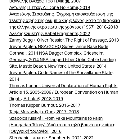
Βαγγέλης Βλάχος. 1981 (Allagi), 2007
Αντώνης Πίττας. All Done Go Home, 2019
Αναστάσης Στρατάκης. Έγχρωμη αποκατάσταση της
τελετής αφής της ολυμπιακής φλόγας, κατά τη διάρκεια
της ελληνικής στρατιωτικής χούντας (1967), 2016-2018
Αλέξης Φιδετζής. Babel Fragments, 2022
Zanny Begg + Oliver Ressler. The Right of Passage, 2013
Trevor Paglen. NSA/GCHQ Surveillance Base Bude
Cornwall, 2014 NSA Dagger Complex, Griesheim,
Germany, 2014 NSA-Tapped Fiber Optic Cable Landing
Site, Mastic Beach, New York, United States, 2014
Trevor Paglen. Code Names of the Surveillance State,
2014
Thomas Locher. Universal Declaration of Human Rights,
Article 15, 2005-2006 / European Convention on Human
Rights, Article 6, 2018-2019
Thomas Kilpper. Burnout, 2016-2017
Tanja Muravskaja. Ours, 2017–2018
Szabolcs KissPál. From Fake Mountains to Faith
(Hungarian Trilogy) (Από τα απατηλά βουνά στην πίστη
[Ουγγρική τριλογία]), 2016
Stéphanie Lagarde. Shepherds, 2021-2022