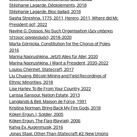
Stéphanie Lagarde. Déploiements, 2018
Stéphanie Lagarde. Bloc ballad, 2018
Sasha Streshna. 1775, 2011, Herero, 2011, Where did Mr.
President go?, 2022
Navine G. Dossos. No Such Organisation (Δεν υπάρχει
τέτοιος οργανισμός), 2018-2020
Marta Górnicka. Constitution for the Chorus of Poles,
2016
Marina Naprushkina. Jetzt! Alles für Alle!, 2020
Marina Naprushkina. I Want a President, 2020-2022
Loulou Cherinet. Statecraft, 2017
Liu Chuang. Bitcoin Mining and Field Recordings of
Ethnic Minorities, 2018
Lise Harlev. To Be From Your Country, 2022
Larissa Sansour. Nation Estate, 2013
Langlands & Bell. Maison de Force, 1991
Kristina Norman. Bring Back My Fire Gods, 2018
Köken Ergun. Ι, Soldier, 2005
Köken Ergun. The Flag (Bayrak), 2006
Katya Εv. Augenmusik, 2016
Jonas Staal. Other-Than-Statecraft #2: New Unions