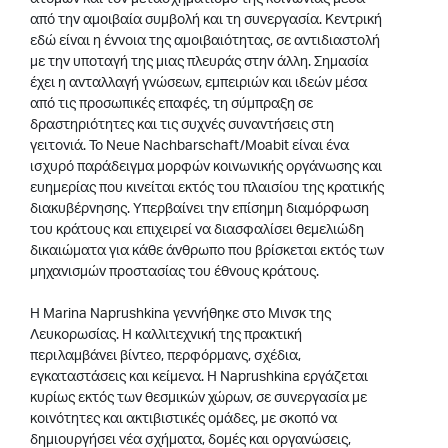
από την αμοιβαία συμβολή και τη συνεργασία. Κεντρική
εδώ είναι η έννοια της αμοιβαιότητας, σε αντιδιαστολή
με την υποταγή της μιας πλευράς στην άλλη. Σημασία
έχει η ανταλλαγή γνώσεων, εμπειριών και ιδεών μέσα
από τις προσωπικές επαφές, τη σύμπραξη σε
δραστηριότητες και τις συχνές συναντήσεις στη
γειτονιά. Το Neue Nachbarschaft/Moabit είναι ένα
ισχυρό παράδειγμα μορφών κοινωνικής οργάνωσης και
ευημερίας που κινείται εκτός του πλαισίου της κρατικής
διακυβέρνησης. Υπερβαίνει την επίσημη διαμόρφωση
του κράτους και επιχειρεί να διασφαλίσει θεμελιώδη
δικαιώματα για κάθε άνθρωπο που βρίσκεται εκτός των
μηχανισμών προστασίας του έθνους κράτους.
H Marina Naprushkina γεννήθηκε στο Μινσκ της
Λευκορωσίας. Η καλλιτεχνική της πρακτική
περιλαμβάνει βίντεο, περφόρμανς, σχέδια,
εγκαταστάσεις και κείμενα. Η Naprushkina εργάζεται
κυρίως εκτός των θεσμικών χώρων, σε συνεργασία με
κοινότητες και ακτιβιστικές ομάδες, με σκοπό να
δημιουργήσει νέα σχήματα, δομές και οργανώσεις,