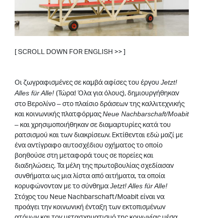
[ SCROLL DOWN FOR ENGLISH >> ]
.
Οι ζωγραφισμένες σε καμβά αφίσες του έργου
Jetzt!
(Τώρα! Όλα για όλους), δημιουργήθηκαν
Alles für Alle!
στο Βερολίνο – στο πλαίσιο δράσεων της καλλιτεχνικής
και κοινωνικής πλατφόρμας
Neue Nachbarschaft/Moabit
– και χρησιμοποιήθηκαν σε διαμαρτυρίες κατά του
ρατσισμού και των διακρίσεων. Εκτίθενται εδώ μαζί με
ένα αντίγραφο αυτοσχέδιου οχήματος το οποίο
βοηθούσε στη μεταφορά τους σε πορείες και
διαδηλώσεις. Τα μέλη της πρωτοβουλίας σχεδίασαν
συνθήματα ως μια λίστα από αιτήματα, τα οποία
κορυφώνονταν με το σύνθημα
Jetzt! Alles für Alle!
Στόχος του Neue Nachbarschaft/Moabit είναι να
προάγει την κοινωνική ένταξη των εκτοπισμένων
ατόμων και τον μετασχηματισμό της κοινωνίας μέσα