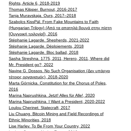
Rights, Article 6, 2018-2019
Thomas Kilpper. Burnout, 2016-2017
Tanja Muravskaja. Ours, 2017–2018
Szabolcs KissPál. From Fake Mountains to Faith
(Hungarian Trilogy) (Από τα απατηλά βουνά στην πίστη
[Ουγγρική τριλογία]), 2016
Stéphanie Lagarde. Shepherds, 2021-2022
Stéphanie Lagarde. Déploiements, 2018
Stéphanie Lagarde. Bloc ballad, 2018
Sasha Streshna. 1775, 2011, Herero, 2011, Where did
Mr. President go?, 2022
Navine G. Dossos. No Such Organisation (Δεν υπάρχει
τέτοιος οργανισμός), 2018-2020
Marta Górnicka. Constitution for the Chorus of Poles,
2016
Marina Naprushkina. Jetzt! Alles für Alle!, 2020
Marina Naprushkina. I Want a President, 2020-2022
Loulou Cherinet. Statecraft, 2017
Liu Chuang. Bitcoin Mining and Field Recordings of
Ethnic Minorities, 2018
Lise Harlev. To Be From Your Country, 2022