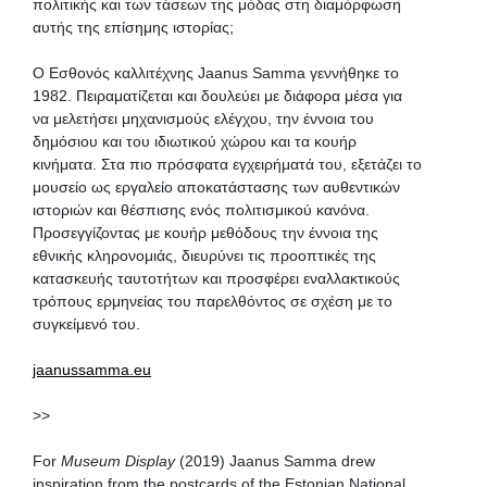
πολιτικής και των τάσεων της μόδας στη διαμόρφωση
αυτής της επίσημης ιστορίας;
O Εσθονός καλλιτέχνης Jaanus Samma γεννήθηκε το
1982. Πειραματίζεται και δουλεύει με διάφορα μέσα για
να μελετήσει μηχανισμούς ελέγχου, την έννοια του
δημόσιου και του ιδιωτικού χώρου και τα κουήρ
κινήματα. Στα πιο πρόσφατα εγχειρήματά του, εξετάζει το
μουσείο ως εργαλείο αποκατάστασης των αυθεντικών
ιστοριών και θέσπισης ενός πολιτισμικού κανόνα.
Προσεγγίζοντας με κουήρ μεθόδους την έννοια της
εθνικής κληρονομιάς, διευρύνει τις προοπτικές της
κατασκευής ταυτοτήτων και προσφέρει εναλλακτικούς
τρόπους ερμηνείας του παρελθόντος σε σχέση με το
συγκείμενό του.
jaanussamma.eu
>>
For
Museum Display
(2019) Jaanus Samma drew
inspiration from the postcards of the Estonian National