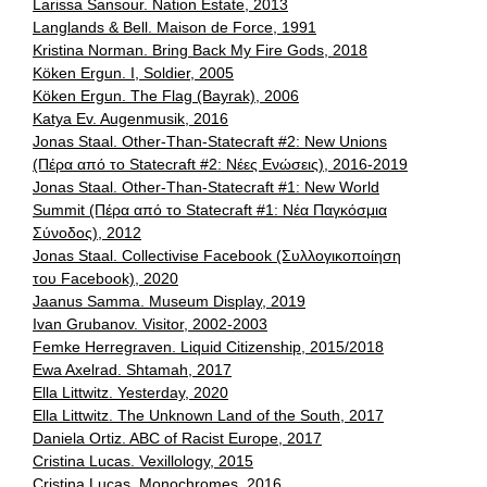
Larissa Sansour. Nation Estate, 2013
Langlands & Bell. Maison de Force, 1991
Kristina Norman. Bring Back My Fire Gods, 2018
Köken Ergun. Ι, Soldier, 2005
Köken Ergun. The Flag (Bayrak), 2006
Katya Εv. Augenmusik, 2016
Jonas Staal. Other-Than-Statecraft #2: New Unions
(Πέρα από το Statecraft #2: Νέες Ενώσεις), 2016-2019
Jonas Staal. Other-Than-Statecraft #1: New World
Summit (Πέρα από το Statecraft #1: Νέα Παγκόσμια
Σύνοδος), 2012
Jonas Staal. Collectivise Facebook (Συλλογικοποίηση
του Facebook), 2020
Jaanus Samma. Museum Display, 2019
Ivan Grubanov. Visitor, 2002-2003
Femke Herregraven. Liquid Citizenship, 2015/2018
Ewa Axelrad. Shtamah, 2017
Ella Littwitz. Yesterday, 2020
Ella Littwitz. The Unknown Land of the South, 2017
Daniela Ortiz. ABC of Racist Europe, 2017
Cristina Lucas. Vexillology, 2015
Cristina Lucas. Monochromes, 2016