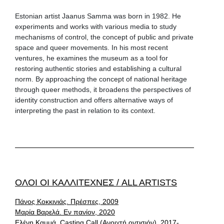
Estonian artist Jaanus Samma was born in 1982. He
experiments and works with various media to study
mechanisms of control, the concept of public and private
space and queer movements. In his most recent
ventures, he examines the museum as a tool for
restoring authentic stories and establishing a cultural
norm. By approaching the concept of national heritage
through queer methods, it broadens the perspectives of
identity construction and offers alternative ways of
interpreting the past in relation to its context.
ΟΛΟΙ ΟΙ ΚΑΛΛΙΤΕΧΝΕΣ / ALL ARTISTS
Πάνος Κοκκινιάς. Πρέσπες, 2009
Μαρία Βαρελά. Eν πανίον, 2020
Ελένη Καμμά. Casting Call (Ανοιχτή οντισιόν), 2017-