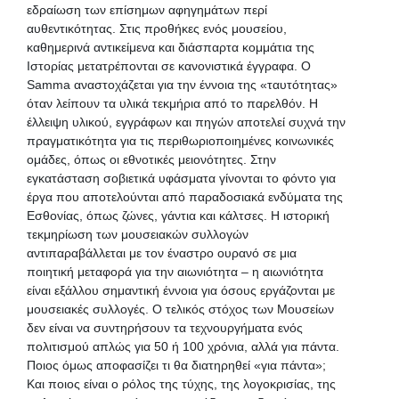
εδραίωση των επίσημων αφηγημάτων περί
αυθεντικότητας. Στις προθήκες ενός μουσείου,
καθημερινά αντικείμενα και διάσπαρτα κομμάτια της
Ιστορίας μετατρέπονται σε κανονιστικά έγγραφα. Ο
Samma αναστοχάζεται για την έννοια της «ταυτότητας»
όταν λείπουν τα υλικά τεκμήρια από το παρελθόν. Η
έλλειψη υλικού, εγγράφων και πηγών αποτελεί συχνά την
πραγματικότητα για τις περιθωριοποιημένες κοινωνικές
ομάδες, όπως οι εθνοτικές μειονότητες. Στην
εγκατάσταση σοβιετικά υφάσματα γίνονται το φόντο για
έργα που αποτελούνται από παραδοσιακά ενδύματα της
Εσθονίας, όπως ζώνες, γάντια και κάλτσες. Η ιστορική
τεκμηρίωση των μουσειακών συλλογών
αντιπαραβάλλεται με τον έναστρο ουρανό σε μια
ποιητική μεταφορά για την αιωνιότητα – η αιωνιότητα
είναι εξάλλου σημαντική έννοια για όσους εργάζονται με
μουσειακές συλλογές. Ο τελικός στόχος των Μουσείων
δεν είναι να συντηρήσουν τα τεχνουργήματα ενός
πολιτισμού απλώς για 50 ή 100 χρόνια, αλλά για πάντα.
Ποιος όμως αποφασίζει τι θα διατηρηθεί «για πάντα»;
Και ποιος είναι ο ρόλος της τύχης, της λογοκρισίας, της