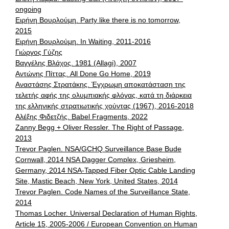
ongoing
Ειρήνη Βουρλούμη. Party like there is no tomorrow,
2015
Ειρήνη Βουρλούμη. In Waiting, 2011-2016
Γιώργος Γύζης
Βαγγέλης Βλάχος. 1981 (Allagi), 2007
Αντώνης Πίττας. All Done Go Home, 2019
Αναστάσης Στρατάκης. Έγχρωμη αποκατάσταση της
τελετής αφής της ολυμπιακής φλόγας, κατά τη διάρκεια
της ελληνικής στρατιωτικής χούντας (1967), 2016-2018
Αλέξης Φιδετζής. Babel Fragments, 2022
Zanny Begg + Oliver Ressler. The Right of Passage,
2013
Trevor Paglen. NSA/GCHQ Surveillance Base Bude
Cornwall, 2014 NSA Dagger Complex, Griesheim,
Germany, 2014 NSA-Tapped Fiber Optic Cable Landing
Site, Mastic Beach, New York, United States, 2014
Trevor Paglen. Code Names of the Surveillance State,
2014
Thomas Locher. Universal Declaration of Human Rights,
Article 15, 2005-2006 / European Convention on Human