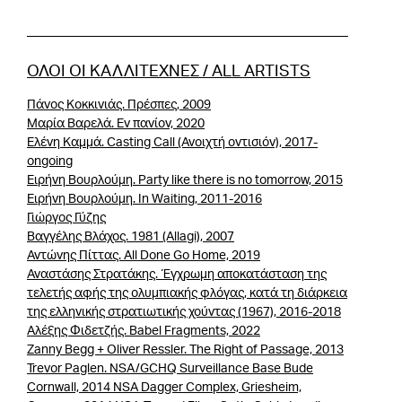
ΟΛΟΙ ΟΙ ΚΑΛΛΙΤΕΧΝΕΣ / ALL ARTISTS
Πάνος Κοκκινιάς. Πρέσπες, 2009
Μαρία Βαρελά. Eν πανίον, 2020
Ελένη Καμμά. Casting Call (Ανοιχτή οντισιόν), 2017-
ongoing
Ειρήνη Βουρλούμη. Party like there is no tomorrow, 2015
Ειρήνη Βουρλούμη. In Waiting, 2011-2016
Γιώργος Γύζης
Βαγγέλης Βλάχος. 1981 (Allagi), 2007
Αντώνης Πίττας. All Done Go Home, 2019
Αναστάσης Στρατάκης. Έγχρωμη αποκατάσταση της
τελετής αφής της ολυμπιακής φλόγας, κατά τη διάρκεια
της ελληνικής στρατιωτικής χούντας (1967), 2016-2018
Αλέξης Φιδετζής. Babel Fragments, 2022
Zanny Begg + Oliver Ressler. The Right of Passage, 2013
Trevor Paglen. NSA/GCHQ Surveillance Base Bude
Cornwall, 2014 NSA Dagger Complex, Griesheim,