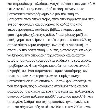
και απροσδόκητο πλαίσιο, ενοχλητικό και ταπεινωτικό. Η
Ortiz αναλύει την ευρωπαϊκή στάση απέναντι στο
μεταναστευτικό πρόβλημα ως μια πολιτική που
βασίζεται στον αποκλεισμό, στην αποθάρρυνση και στην
έγερση φραγμών και συνόρων. Το κολάζ της από
εικονογραφήσεις παιδικών βιβλίων, κόμικ στριπ,
φωτογραφίες, χάρτες, σχέδια, διαφημίσεις, μαζί με
επεξηγηματικά κείμενα στο κάτω μέρος κάθε σελίδας,
αποκαλύπτουν μια ανήσυχη, κλειστή, εθνικιστική και
σπασμωδικά ρατσιστική Ευρώπη, η οποία έχει επιλέξει
να ξεχάσει την αποικιακή της ιστορία και αναζητά
αποδιοπομπαίους τράγους για τα δικά της εσωτερικά
προβλήματα. Η παγκόσμια επικράτηση του λατινικού
αλφαβήτου είναι παράγοντας ομογενοποίησης των
πολιτισμικών ιδιαιτεροτήτων και θυμίζει πως η
μετανάστευση είναι επακόλουθο των φρικαλεοτήτων
του πολέμου, της οικονομικής στασιμότητας και του
μαρασμού, της ανεργίας και της φτώχειας: πολιτισμικά,
οικονομικά και πολιτικά προβλήματα που προκλήθηκαν
σε μεγάλο βαθμό από τις ευρωπαϊκές ηγεμονικές και
αποικιακές πολιτικές κατά τον 19ο και τον 20ό αιώνα.