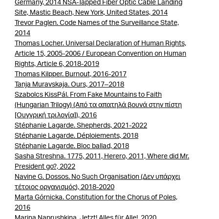
Germany, 2014 NSA-Tapped Fiber Optic Cable Landing
Site, Mastic Beach, New York, United States, 2014
Trevor Paglen. Code Names of the Surveillance State,
2014
Thomas Locher. Universal Declaration of Human Rights,
Article 15, 2005-2006 / European Convention on Human
Rights, Article 6, 2018-2019
Thomas Kilpper. Burnout, 2016-2017
Tanja Muravskaja. Ours, 2017–2018
Szabolcs KissPál. From Fake Mountains to Faith
(Hungarian Trilogy) (Από τα απατηλά βουνά στην πίστη
[Ουγγρική τριλογία]), 2016
Stéphanie Lagarde. Shepherds, 2021-2022
Stéphanie Lagarde. Déploiements, 2018
Stéphanie Lagarde. Bloc ballad, 2018
Sasha Streshna. 1775, 2011, Herero, 2011, Where did Mr.
President go?, 2022
Navine G. Dossos. No Such Organisation (Δεν υπάρχει
τέτοιος οργανισμός), 2018-2020
Marta Górnicka. Constitution for the Chorus of Poles,
2016
Marina Naprushkina. Jetzt! Alles für Alle!, 2020