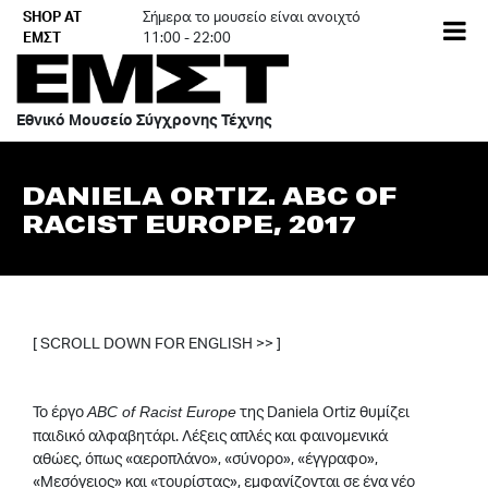
Skip
SHOP AT
Σήμερα το μουσείο είναι ανοιχτό
EN
to
ΕΜΣΤ
11:00 - 22:00
content
Εθνικό Μουσείο Σύγχρονης Τέχνης
DANIELA ORTIZ. ABC OF
RACIST EUROPE, 2017
[ SCROLL DOWN FOR ENGLISH >> ]
.
Το έργο
της Daniela Ortiz θυμίζει
ABC of Racist Europe
παιδικό αλφαβητάρι. Λέξεις απλές και φαινομενικά
αθώες, όπως «αεροπλάνο», «σύνορο», «έγγραφο»,
«Μεσόγειος» και «τουρίστας», εμφανίζονται σε ένα νέο