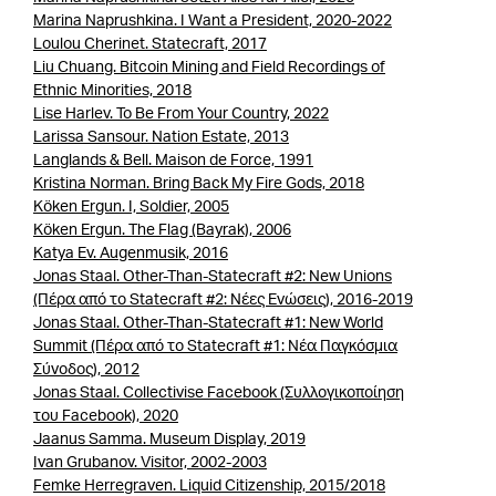
Marina Naprushkina. I Want a President, 2020-2022
Loulou Cherinet. Statecraft, 2017
Liu Chuang. Bitcoin Mining and Field Recordings of
Ethnic Minorities, 2018
Lise Harlev. To Be From Your Country, 2022
Larissa Sansour. Nation Estate, 2013
Langlands & Bell. Maison de Force, 1991
Kristina Norman. Bring Back My Fire Gods, 2018
Köken Ergun. Ι, Soldier, 2005
Köken Ergun. The Flag (Bayrak), 2006
Katya Εv. Augenmusik, 2016
Jonas Staal. Other-Than-Statecraft #2: New Unions
(Πέρα από το Statecraft #2: Νέες Ενώσεις), 2016-2019
Jonas Staal. Other-Than-Statecraft #1: New World
Summit (Πέρα από το Statecraft #1: Νέα Παγκόσμια
Σύνοδος), 2012
Jonas Staal. Collectivise Facebook (Συλλογικοποίηση
του Facebook), 2020
Jaanus Samma. Museum Display, 2019
Ivan Grubanov. Visitor, 2002-2003
Femke Herregraven. Liquid Citizenship, 2015/2018