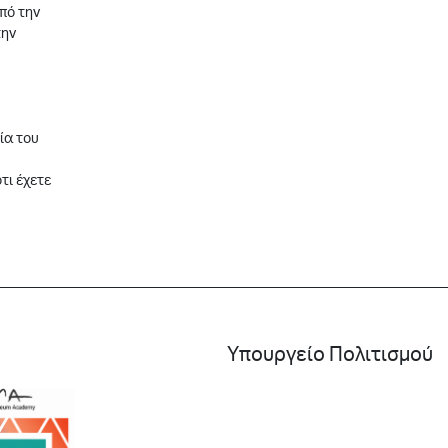
πό την
την
ία του
τι έχετε
Υπουργείο Πολιτισμού