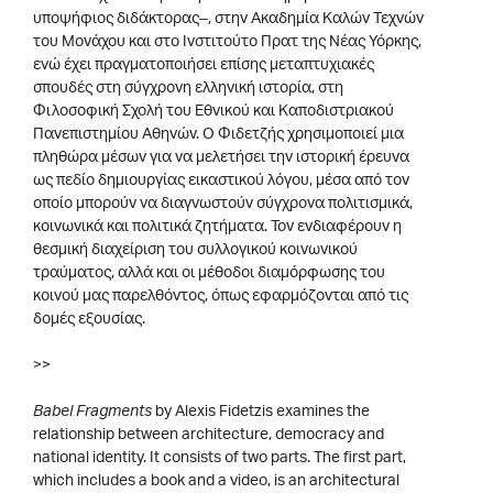
υποψήφιος διδάκτορας–, στην Ακαδημία Καλών Τεχνών
του Μονάχου και στο Ινστιτούτο Πρατ της Νέας Υόρκης,
ενώ έχει πραγματοποιήσει επίσης μεταπτυχιακές
σπουδές στη σύγχρονη ελληνική ιστορία, στη
Φιλοσοφική Σχολή του Εθνικού και Καποδιστριακού
Πανεπιστημίου Αθηνών. Ο Φιδετζής χρησιμοποιεί μια
πληθώρα μέσων για να μελετήσει την ιστορική έρευνα
ως πεδίο δημιουργίας εικαστικού λόγου, μέσα από τον
οποίο μπορούν να διαγνωστούν σύγχρονα πολιτισμικά,
κοινωνικά και πολιτικά ζητήματα. Τον ενδιαφέρουν η
θεσμική διαχείριση του συλλογικού κοινωνικού
τραύματος, αλλά και οι μέθοδοι διαμόρφωσης του
κοινού μας παρελθόντος, όπως εφαρμόζονται από τις
δομές εξουσίας.
>>
Babel Fragments
by Alexis Fidetzis examines the
relationship between architecture, democracy and
national identity. It consists of two parts. The first part,
which includes a book and a video, is an architectural