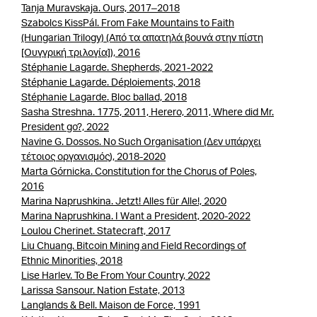
Tanja Muravskaja. Ours, 2017–2018
Szabolcs KissPál. From Fake Mountains to Faith
(Hungarian Trilogy) (Από τα απατηλά βουνά στην πίστη
[Ουγγρική τριλογία]), 2016
Stéphanie Lagarde. Shepherds, 2021-2022
Stéphanie Lagarde. Déploiements, 2018
Stéphanie Lagarde. Bloc ballad, 2018
Sasha Streshna. 1775, 2011, Herero, 2011, Where did Mr.
President go?, 2022
Navine G. Dossos. No Such Organisation (Δεν υπάρχει
τέτοιος οργανισμός), 2018-2020
Marta Górnicka. Constitution for the Chorus of Poles,
2016
Marina Naprushkina. Jetzt! Alles für Alle!, 2020
Marina Naprushkina. I Want a President, 2020-2022
Loulou Cherinet. Statecraft, 2017
Liu Chuang. Bitcoin Mining and Field Recordings of
Ethnic Minorities, 2018
Lise Harlev. To Be From Your Country, 2022
Larissa Sansour. Nation Estate, 2013
Langlands & Bell. Maison de Force, 1991