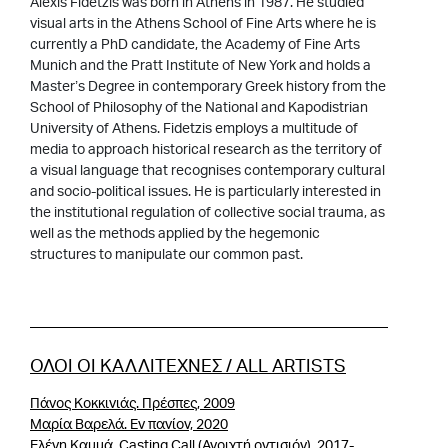
Αlexis Fidetzis was born in Athens in 1987. He studied
visual arts in the Athens School of Fine Arts where he is
currently a PhD candidate, the Academy of Fine Arts
Munich and the Pratt Institute of New York and holds a
Master’s Degree in contemporary Greek history from the
School of Philosophy of the National and Kapodistrian
University of Athens. Fidetzis employs a multitude of
media to approach historical research as the territory of
a visual language that recognises contemporary cultural
and socio-political issues. He is particularly interested in
the institutional regulation of collective social trauma, as
well as the methods applied by the hegemonic
structures to manipulate our common past.
ΟΛΟΙ ΟΙ ΚΑΛΛΙΤΕΧΝΕΣ / ALL ARTISTS
Πάνος Κοκκινιάς. Πρέσπες, 2009
Μαρία Βαρελά. Eν πανίον, 2020
Ελένη Καμμά. Casting Call (Ανοιχτή οντισιόν), 2017-