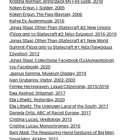
Kristina Norman. Bring Back My Fire Gods, 2018
Köken Ergun. Ι, Soldier, 2005
Köken Ergun. The Flag (Bayrak), 2006
Katya Εv. Augenmusik, 2016
Jonas Staal. Other-Than-Statecraft #2: New Unions
(Πέρα από το Statecraft #2: Νέες Ενώσεις), 2016-2019
Jonas Staal. Other-Than-Statecraft #1: New World
Summit (Πέρα από το Statecraft #1: Νέα Παγκόσμια
Σύνοδος), 2012
Jonas Staal. Collectivise Facebook (Συλλογικοποίηση
του Facebook), 2020
Jaanus Samma. Museum Display, 2019
Ivan Grubanov. Visitor, 2002-2003
Femke Herregraven. Liquid Citizenship, 2015/2018
Ewa Axelrad. Shtamah, 2017
Ella Littwitz. Yesterday, 2020
Ella Littwitz. The Unknown Land of the South, 2017
Daniela Ortiz. ABC of Racist Europe, 2017
Cristina Lucas. Vexillology, 2015
Cristina Lucas. Monochromes, 2016
Bani Abidi. The Reassuring Hand Gestures of Big Men,
Small Men, All Men, 2021