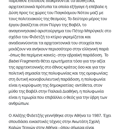
παρελθόν. Επιπλέον, διακρίνονται τα αισθητικά,
αρχιτεκτονικά πρότυπα τα οποία εξήγαγε ή επέβαλε η
Δύση προς τις χώρες του Παγκόσμιου Νότου μαζί με
τους πολιτειακούς της θεσμούς. Το δεύτερο μέρος του
έργου βασίζεται στον Πύργο της Βαβέλ, το
αναγεννησιακό αριστούργημα του Πέτερ Μπρύγκελ: στο
σχέδιο του Φιδετζή το κτίριο γκρεμίζεται και
αναδεικνύονται τα αρχιτεκτονικά του στοιχεία που
μοιάζουν να ανήκουν περισσότερο στην ελληνική παρά
-όπως θα περίμενε κανείς- στην εβραϊκή παράδοση. Το
Babel Fragments
θέτει ερωτήματα τόσο για την αξία
της αρχιτεκτονικής στο έθνος κράτος όσο και για την
πολιτική σημασία της πολυφωνίας και της ομοφωνίας:
στη δυτική κοινοβουλευτική παράδοση, η πολυφωνία
είναι η κορύφωση της δημοκρατίας· αντίθετα, στον
μύθο της Βαβέλ στην Παλαιά Διαθήκη, η πολυφωνία
είναι η τιμωρία που επιβάλλει ο θεός για την ύβρη των
ανθρώπων.
Ο Αλέξης Φιδετζής γεννήθηκε στην Αθήνα το 1987. Έχει
σπουδάσει εικαστικές τέχνες στην Ανωτάτη Σχολή
Καλών Τεχνών στην Αθήνα –όπου σήμερα είναι