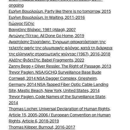
ongoing
Ειρήνη Βουρλούμη. Party like there is no tomorrow, 2015
Ειρήνη Βουρλούμη. In Waiting, 2011-2016
Γιώργος Γύζης
Βαγγέλης Βλάχος. 1981 (Allagi), 2007
Αντώνης Πίττας. All Done Go Home, 2019
Αναστάσης Στρατάκης. Έγχρωμη αποκατάσταση της
τελετής αφής της ολυμπιακής φλόγας, κατά τη διάρκεια
της ελληνικής στρατιωτικής χούντας (1967), 2016-2018
Αλέξης Φιδετζής. Babel Fragments, 2022
Zanny Begg + Oliver Ressler. The Right of Passage, 2013
Trevor Paglen. NSA/GCHQ Surveillance Base Bude
Cornwall, 2014 NSA Dagger Complex, Griesheim,
Germany, 2014 NSA-Tapped Fiber Optic Cable Landing
Site, Mastic Beach, New York, United States, 2014
Trevor Paglen. Code Names of the Surveillance State,
2014
Thomas Locher. Universal Declaration of Human Rights,
Article 15, 2005-2006 / European Convention on Human
Rights, Article 6, 2018-2019
Thomas Kilpper. Burnout, 2016-2017