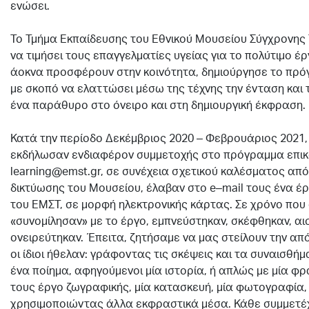
ενώσει.
.
Το Τμήμα Εκπαίδευσης του Εθνικού Μουσείου Σύγχρονης 
να τιμήσει τους επαγγελματίες υγείας για το πολύτιμο έρ
άοκνα προσφέρουν στην κοινότητα, δημιούργησε το πρό
με σκοπό να ελαττώσει μέσω της τέχνης την ένταση και τ
ένα παράθυρο στο όνειρο και στη δημιουργική έκφραση.
.
Κατά την περίοδο Δεκέμβριος 2020 – Φεβρουάριος 2021,
εκδήλωσαν ενδιαφέρον συμμετοχής στο πρόγραμμα επικ
learning@emst.gr, σε συνέχεια σχετικού καλέσματος από
δικτύωσης του Μουσείου, έλαβαν στο e–mail τους ένα έρ
του ΕΜΣΤ, σε μορφή ηλεκτρονικής κάρτας. Σε χρόνο που ο
«συνομίλησαν» με το έργο, εμπνεύστηκαν, σκέφθηκαν, αι
ονειρεύτηκαν. Έπειτα, ζητήσαμε να μας στείλουν την απ
οι ίδιοι ήθελαν: γράφοντας τις σκέψεις και τα συναισθήμ
ένα ποίημα, αφηγούμενοι μία ιστορία, ή απλώς με μία φ
τους έργο ζωγραφικής, μία κατασκευή, μία φωτογραφία, 
χρησιμοποιώντας άλλα εκφραστικά μέσα. Κάθε συμμετέ