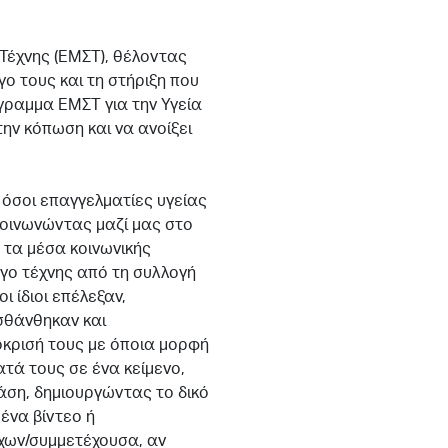
Τέχνης (ΕΜΣΤ), θέλοντας
γο τους και τη στήριξη που
γραμμα ΕΜΣΤ για την Υγεία
ην κόπωση και να ανοίξει
 όσοι επαγγελματίες υγείας
οινωνώντας μαζί μας στο
 τα μέσα κοινωνικής
γο τέχνης από τη συλλογή
ι ίδιοι επέλεξαν,
σθάνθηκαν και
όκρισή τους με όποια μορφή
ατά τους σε ένα κείμενο,
ράση, δημιουργώντας το δικό
ένα βίντεο ή
χων/συμμετέχουσα, αν