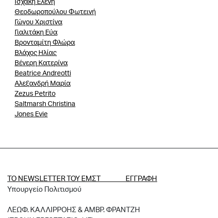
Ισχάκη Ελένη
Θεοδωροπούλου Φωτεινή
Γώγου Χριστίνα
Γιαλιτάκη Εύα
Βρονταμίτη Φλώρα
Βλάχος Ηλίας
Βένερη Κατερίνα
Βeatrice Αndreotti
Αλεξανδρή Μαρία
Zezus Petrito
Saltmarsh Christina
Jones Evie
ΤΟ NEWSLETTER ΤΟΥ ΕΜΣΤ ΕΓΓΡΑΦΗ
Υπουργείο Πολιτισμού
ΛΕΩΦ. ΚΑΛΛΙΡΡΟΗΣ & ΑΜΒΡ. ΦΡΑΝΤΖΗ