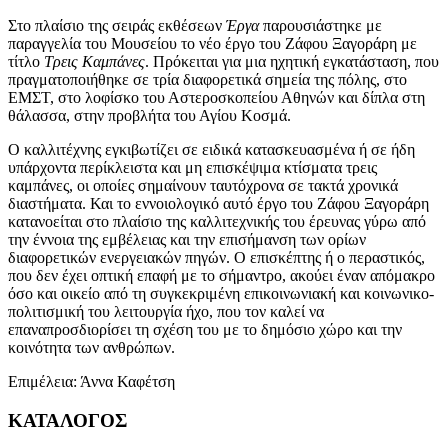
Στο πλαίσιο της σειράς εκθέσεων
Έργα
παρουσιάστηκε με
παραγγελία του Μουσείου το νέο έργο του Ζάφου Ξαγοράρη με
τίτλο
Τρεις Καμπάνες
. Πρόκειται για μια ηχητική εγκατάσταση, που
πραγματοποιήθηκε σε τρία διαφορετικά σημεία της πόλης, στο
ΕΜΣΤ, στο λοφίσκο του Αστεροσκοπείου Αθηνών και δίπλα στη
θάλασσα, στην προβλήτα του Αγίου Κοσμά.
Ο καλλιτέχνης εγκιβωτίζει σε ειδικά κατασκευασμένα ή σε ήδη
υπάρχοντα περίκλειστα και μη επισκέψιμα κτίσματα τρεις
καμπάνες, οι οποίες σημαίνουν ταυτόχρονα σε τακτά χρονικά
διαστήματα. Και το εννοιολογικό αυτό έργο του Ζάφου Ξαγοράρη
κατανοείται στο πλαίσιο της καλλιτεχνικής του έρευνας γύρω από
την έννοια της εμβέλειας και την επισήμανση των ορίων
διαφορετικών ενεργειακών πηγών. Ο επισκέπτης ή ο περαστικός,
που δεν έχει οπτική επαφή με το σήμαντρο, ακούει έναν απόμακρο
όσο και οικείο από τη συγκεκριμένη επικοινωνιακή και κοινωνικο-
πολιτισμική του λειτουργία ήχο, που τον καλεί να
επαναπροσδιορίσει τη σχέση του με το δημόσιο χώρο και την
κοινότητα των ανθρώπων.
Επιμέλεια: Άννα Καφέτση
ΚΑΤΑΛΟΓΟΣ