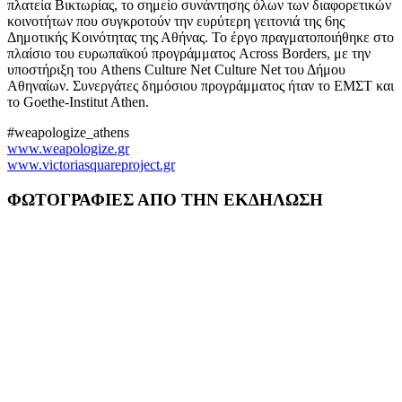
πλατεία Βικτωρίας, το σημείο συνάντησης όλων των διαφορετικών
κοινοτήτων που συγκροτούν την ευρύτερη γειτονιά της 6ης
Δημοτικής Κοινότητας της Αθήνας. To έργο πραγματοποιήθηκε στο
πλαίσιο του ευρωπαϊκού προγράμματος Across Borders, με την
υποστήριξη του Athens Culture Net Culture Net του Δήμου
Αθηναίων. Συνεργάτες δημόσιου προγράμματος ήταν το ΕΜΣΤ και
το Goethe-Institut Athen.
#weapologize_athens
www.weapologize.gr
www.victoriasquareproject.gr
ΦΩΤΟΓΡΑΦΙΕΣ ΑΠΟ ΤΗΝ ΕΚΔΗΛΩΣΗ