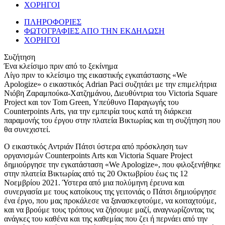
ΧΟΡΗΓΟΙ
ΠΛΗΡΟΦΟΡΙΕΣ
ΦΩΤΟΓΡΑΦΙΕΣ ΑΠΟ ΤΗΝ ΕΚΔΗΛΩΣΗ
ΧΟΡΗΓΟΙ
Συζήτηση
Ένα κλείσιμο πριν από το ξεκίνημα
Λίγο πριν το κλείσιμο της εικαστικής εγκατάστασης «We
Apologize» o εικαστικός Adrian Paci συζητάει με την επιμελήτρια
Νιόβη Ζαραμπούκα-Χατζημάνου, Διευθύντρια του Victoria Square
Project και τον Tom Green, Υπεύθυνο Παραγωγής του
Counterpoints Arts, για την εμπειρία τους κατά τη διάρκεια
παραμονής του έργου στην πλατεία Βικτωρίας και τη συζήτηση που
θα συνεχιστεί.
Ο εικαστικός Αντριάν Πάτσι ύστερα από πρόσκληση των
οργανισμών Counterpoints Arts και Victoria Square Project
δημιούργησε την εγκατάσταση «We Apologize», που φιλοξενήθηκε
στην πλατεία Βικτωρίας από τις 20 Οκτωβρίου έως τις 12
Νοεμβρίου 2021. Ύστερα από μια πολύμηνη έρευνα και
συνεργασία με τους κατοίκους της γειτονιάς ο Πάτσι δημιούργησε
ένα έργο, που μας προκάλεσε να ξανασκεφτούμε, να κοιταχτούμε,
και να βρούμε τους τρόπους να ζήσουμε μαζί, αναγνωρίζοντας τις
ανάγκες του καθένα και της καθεμίας που ζει ή περνάει από την