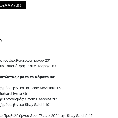
 ΦΥΛΛΑΔΙΟ
Α
κή ομιλία Κατερίνα Γρέγου 20′
ια τοποθέτηση Terike Haapoja 10′
θιστώντας ορατό το αόρατο 80’
ή μέσω βίντεο Jo-Anne McArthur 15′
Richard Twine 35′
/Συντονισμός: Gizem Haspolat 20′
ή μέσω βίντεο Shay Salehi 10′
μα (Προβολή έργου
Scar
Tissue,
2024 της Shay Salehi) 45′