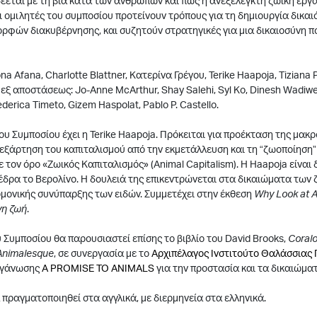
εται με τη βία κατά των ανθρώπων και πώς η ανεξέλεγκτη ζωική εργα
ι ομιλητές του συμποσίου προτείνουν τρόπους για τη δημιουργία δικα
ορφών διακυβέρνησης, και συζητούν στρατηγικές για μια δικαιοσύνη π
a Afana, Charlotte Blattner, Κατερίνα Γρέγου, Terike Haapoja, Tiziana 
εξ αποστάσεως: Jo-Anne McArthur, Shay Salehi, Syl Ko, Dinesh Wadiwe
derica Timeto, Gizem Haspolat, Pablo P. Castello.
του Συμποσίου έχει η Terike Haapoja. Πρόκειται για προέκταση της μακ
 εξάρτηση του καπιταλισμού από την εκμετάλλευση και τη “ζωοποίηση”
με τον όρο «Ζωικός Καπιταλισμός» (Animal Capitalism). Η Haapoja είναι
 έδρα το Βερολίνο. Η δουλειά της επικεντρώνεται στα δικαιώματα των 
μονικής συνύπαρξης των ειδών. Συμμετέχει στην έκθεση
Why Look at A
νη ζωή
.
υ Συμποσίου θα παρουσιαστεί επίσης το βιβλίο του David Brooks,
Coralo
 Animalesque
, σε συνεργασία με το
Αρχιπέλαγος Ινστιτούτο Θαλάσσιας
ργάνωσης
A PROMISE TO ANIMALS
για την προστασία και τα δικαιώμα
 πραγματοποιηθεί στα αγγλικά, με διερμηνεία στα ελληνικά.