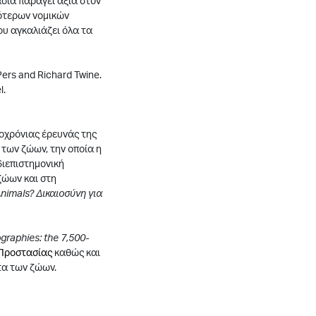
σία παράγει αξία στον
ιότερων νομικών
ου αγκαλιάζει όλα τα
Pers and Richard Twine.
l.
ροχρόνιας έρευνάς της
 των ζώων, την οποία η
 διεπιστημονική
ζώων και στη
nimals? Δικαιοσύνη για
graphies: the 7,500-
 Προστασίας
καθώς και
τα των ζώων.