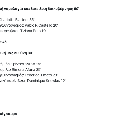
κή νομολογία και διαειδική διακυβέρνηση 90
′
harlotte Blattner 35′
/Συντονισμός: Pablo P. Castello 20′
παρέμβαση Tiziana Pers 10′
α 45′
θική μας ευθύνη 80
′
ή μέσω βίντεο Syl Ko 15′
 ομιλία Rimona Afana 35′
/Συντονισμός: Federica Timeto 20′
νική παρέμβαση Dominique Knowles 12′
ρόγραμμα