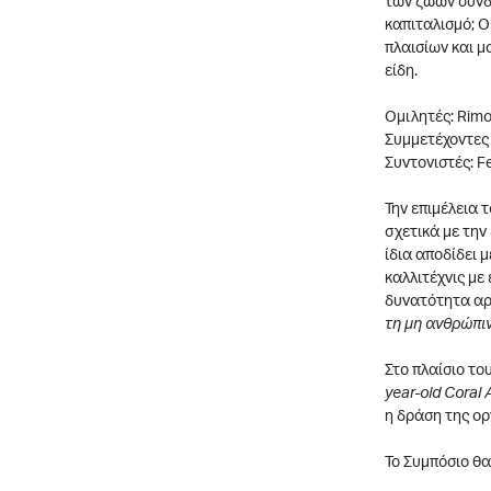
των ζώων συνδέ
καπιταλισμό; Ο
πλαισίων και μ
είδη.
Ομιλητές: Rimon
Συμμετέχοντες 
Συντονιστές: Fe
Την επιμέλεια 
σχετικά με την
ίδια αποδίδει 
καλλιτέχνις με
δυνατότητα αρ
τη μη ανθρώπι
Στο πλαίσιο το
year-old Coral
η δράση της ο
Το Συμπόσιο θα