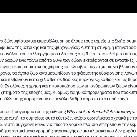
να ζώα υφίστανται εκμετάλλευση σε όλους τους τομείς της ζωής, συμ
ίμων, της ιατρικής και της ψυχαγωγίας. Αυτή τη στιγμή, η κτηνοτρο
 συνόλου του καλλιεργήσιμου εδάφους στη Γη και αποτελεί μία από τις 
ν δασών ενώ πάνω από το 90% των ζώων εκτρέφονται σε εντατικές, 
γής, σε περιοριστικούς χώρους και κλουβιά, συχνά χωρίς να βλέπουν 
χρονα, τα άγρια ζώα αντιμετωπίζουν το φάσμα της εξαφάνισης, λόγω
 και πεθαίνουν κατά χιλιάδες σε δασικές πυρκαγιές, καθώς και ως θύ
ού. Εν ολίγοις, η χρήση και η κακοποίηση των μη ανθρώπινων ζώων είνα
ζητήματα της εποχής μας. Κι όμως, τα ηθικά προβλήματα που προκύπ
ετάλλευσης παραμένουν σε μεγάλο βαθμό αόρατα στο ευρύ κοινό.
όσιου Προγράμματος της έκθεσης
Why Look at Animals? Δικαιοσύνη γι
ία με αυτή, το συμπόσιο αυτό εξετάζει καίρια ερωτήματα σχετικά με τ
ων στη σύγχρονη κοινωνία: πώς τα νομικά πλαίσια επιτρέπουν την ε
θητα αντικείμενα γραμμής παραγωγής σε μια κλίμακα που δεν χωράει 