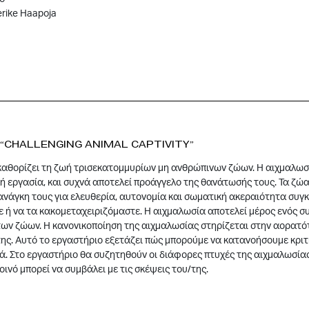
erike Haapoja
Challenging Animal Captivity”
καθορίζει τη ζωή τρισεκατομμυρίων μη ανθρώπινων ζώων. Η αιχμαλωσί
ή εργασία, και συχνά αποτελεί προάγγελο της θανάτωσής τους. Τα ζώ
ανάγκη τους για ελευθερία, αυτονομία και σωματική ακεραιότητα συγκ
 ή να τα κακομεταχειριζόμαστε. Η αιχμαλωσία αποτελεί μέρος ενός 
των ζώων. Η κανονικοποίηση της αιχμαλωσίας στηρίζεται στην αορατότ
ης. Αυτό το εργαστήριο εξετάζει πώς μπορούμε να κατανοήσουμε κριτ
. Στο εργαστήριο θα συζητηθούν οι διάφορες πτυχές της αιχμαλωσίας
οινό μπορεί να συμβάλει με τις σκέψεις του/της.