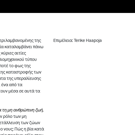
περιλαμβανομένης της
Επιμέλεια: Terike Haapoja
φία καταλαμβάνει πάνω
κύριες αιτίες
βιομηχανικού τύπου
ποτέ το φως της
 της καταστροφής των
ματα της υπεραλίευσης
ι ένα από τα
τουν μέσα σε αυτά τα
α τη μη ανθρώπινη ζωή,
ον ρόλο των μη
κμετάλλευση των ζώων
ο νους; Πώς η βία κατά