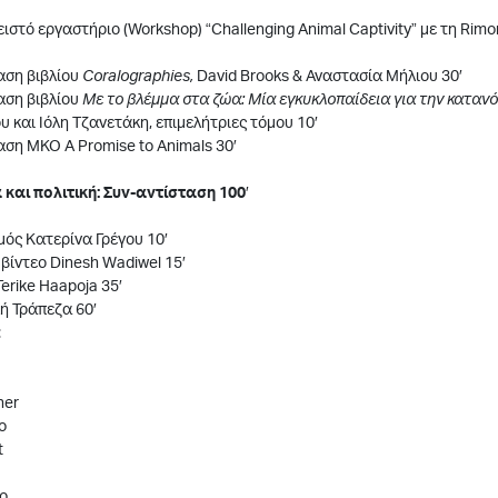
ειστό εργαστήριο (Workshop) “Challenging Animal Captivity” με τη Rim
αση βιβλίου
Coralographies,
David Brooks & Αναστασία Μήλιου 30′
αση βιβλίου
Με το βλέμμα στα ζώα: Μία εγκυκλοπαίδεια για την καταν
υ και Ιόλη Τζανετάκη, επιμελήτριες τόμου 10′
ση ΜΚΟ A Promise to Animals 30′
 και πολιτική: Συν-αντίσταση 100
′
μός Κατερίνα Γρέγου 10′
βίντεο Dinesh Wadiwel 15′
Terike Haapoja 35′
ή Τράπεζα 60′
:
ner
o
t
lo