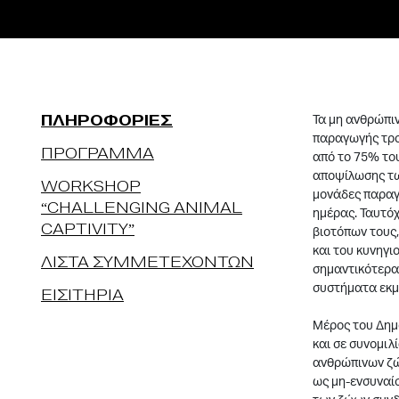
ΠΛΗΡΟΦΟΡΙΕΣ
Τα μη ανθρώπι
παραγωγής τροφ
ΠΡΟΓΡΑΜΜΑ
από το 75% του
αποψίλωσης τω
Workshop
μονάδες παραγω
“Challenging Animal
ημέρας. Ταυτό
Captivity”
βιοτόπων τους,
και του κυνηγι
ΛΙΣΤΑ ΣΥΜΜΕΤΕΧΟΝΤΩΝ
σημαντικότερα 
συστήματα εκμ
ΕΙΣΙΤΗΡΙΑ
Μέρος του Δημ
και σε συνομιλ
ανθρώπινων ζώ
ως μη-ενσυναίσ