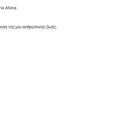
ona Afana
όηση της μη-ανθρώπινης ζωής
,