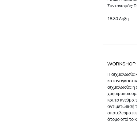
Συντονισμός: T
18:30 Λήξη
Workshop “
Η αιχμαλωσία 
καταναγκαστικ
αιχμαλωσία: η 
χρησιμοποιούμε
και το πνεύμα 
αντιμετώπισή τ
αποτελεσματικά
άτομο από το κ