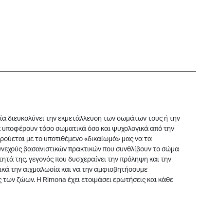
α διευκολύνει την εκμετάλλευση των σωμάτων τους ή την
α υποφέρουν τόσο σωματικά όσο και ψυχολογικά από την
ρούεται με το υποτιθέμενο «δικαίωμά» μας να τα
συνεχούς βασανιστικών πρακτικών που συνθλίβουν το σώμα
ητά της, γεγονός που δυσχεραίνει την πρόληψη και την
ικά την αιχμαλωσία και να την αμφισβητήσουμε
 των ζώων. Η Rimona έχει ετοιμάσει ερωτήσεις και κάθε