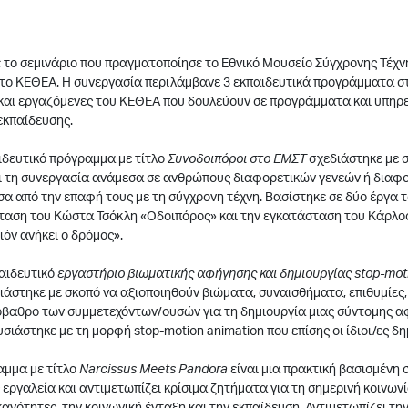
το σεμινάριο που πραγματοποίησε το Εθνικό Μουσείο Σύγχρονης Τέχν
 το ΚΕΘΕΑ. Η συνεργασία περιλάμβανε 3 εκπαιδευτικά προγράμματα σ
και εργαζόμενες του ΚΕΘΕΑ που δουλεύουν σε προγράμματα και υπηρε
εκπαίδευσης.
ιδευτικό πρόγραμμα με τίτλο
Συνοδοιπόροι στο ΕΜΣΤ
σχεδιάστηκε με 
αι τη συνεργασία ανάμεσα σε ανθρώπους διαφορετικών γενεών ή διαφο
α από την επαφή τους με τη σύγχρονη τέχνη. Βασίστηκε σε δύο έργα τ
ταση του Κώστα Τσόκλη «Οδοιπόρος» και την εγκατάσταση του Κάρλ
ιόν ανήκει ο δρόμος».
παιδευτικό
εργαστήριο βιωματικής αφήγησης και δημιουργίας stop-mot
ιάστηκε με σκοπό να αξιοποιηθούν βιώματα, συναισθήματα, επιθυμίες,
όβαθρο των συμμετεχόντων/oυσών για τη δημιουργία μιας σύντομης α
σιάστηκε με τη μορφή stop-motion animation που επίσης οι ίδιοι/ες δ
αμμα με τίτλο
Narcissus Meets Pandora
είναι μια πρακτική βασισμένη 
 εργαλεία και αντιμετωπίζει κρίσιμα ζητήματα για τη σημερινή κοινωνί
κανότητες, την κοινωνική ένταξη και την εκπαίδευση. Αντιμετωπίζει τη