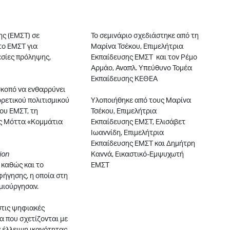
ης (ΕΜΣΤ) σε
Το σεμινάριο σχεδιάστηκε από τη
το ΕΜΣΤ για
Μαρίνα Τσέκου, Επιμελήτρια
σίες πρόληψης,
Εκπαίδευσης ΕΜΣΤ και τον Ρέμο
Αρμάο, Αναπλ. Υπεύθυνο Τομέα
Εκπαίδευσης ΚΕΘΕΑ
σκοπό να ενθαρρύνει
ρετικού πολιτισμικού
Υλοποιήθηκε από τους Μαρίνα
ου ΕΜΣΤ, τη
Τσέκου, Επιμελήτρια
ος Μόττα «Κομμάτια
Εκπαίδευσης ΕΜΣΤ, Ελισάβετ
Ιωαννίδη, Επιμελήτρια
Εκπαίδευσης ΕΜΣΤ και Δημήτρη
ion
Καννά, Εικαστικό-Εμψυχωτή
 καθώς και το
ΕΜΣΤ
φήγησης, η οποία στη
ημιούργησαν.
στις ψηφιακές
α που σχετίζονται με
ν έλλειψη ικανότητας