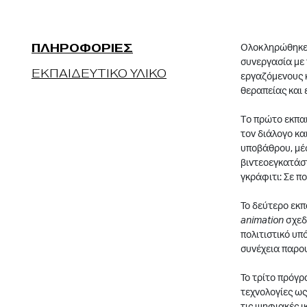
ΠΛΗΡΟΦΟΡΙΕΣ
Oλοκληρώθηκε 
συνεργασία με
ΕΚΠΑΙΔΕΥΤΙΚΟ ΥΛΙΚΟ
εργαζόμενους 
θεραπείας και 
Τo πρώτο εκπα
τον διάλογο κ
υποβάθρου, μέσ
βιντεοεγκατάσ
γκράφιτι: Σε πο
Το δεύτερο εκ
animation
σχεδ
πολιτιστικό υπ
συνέχεια παρου
Το τρίτο πρόγρ
τεχνολογίες ως
τις ψηφιακές ι