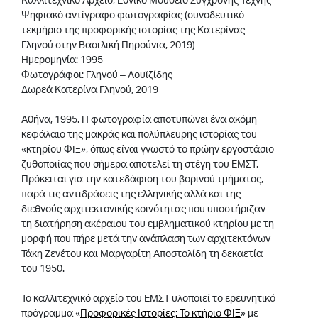
Ψηφιακό αντίγραφο φωτογραφίας (συνοδευτικό
τεκμήριο της προφορικής ιστορίας της Κατερίνας
Γληνού στην Βασιλική Πηρούνια, 2019)
Ημερομηνία: 1995
Φωτογράφοι: Γληνού – Λουϊζίδης
Δωρεά Κατερίνα Γληνού, 2019
Αθήνα, 1995. Η φωτογραφία αποτυπώνει ένα ακόμη
κεφάλαιο της μακράς και πολύπλευρης ιστορίας του
«κτηρίου ΦΙΞ», όπως είναι γνωστό το πρώην εργοστάσιο
ζυθοποιίας που σήμερα αποτελεί τη στέγη του ΕΜΣΤ.
Πρόκειται για την κατεδάφιση του βορινού τμήματος,
παρά τις αντιδράσεις της ελληνικής αλλά και της
διεθνούς αρχιτεκτονικής κοινότητας που υποστήριζαν
τη διατήρηση ακέραιου του εμβληματικού κτηρίου με τη
μορφή που πήρε μετά την ανάπλαση των αρχιτεκτόνων
Τάκη Ζενέτου και Μαργαρίτη Αποστολίδη τη δεκαετία
του 1950.
Το καλλιτεχνικό αρχείο του ΕΜΣΤ υλοποιεί το ερευνητικό
πρόγραμμα «
Προφορικές Ιστορίες: Το κτήριο ΦΙΞ
» με