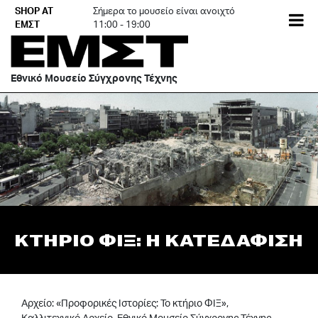
Skip
SHOP AT
Σήμερα το μουσείο είναι ανοιχτό
EN
to
ΕΜΣΤ
11:00 - 19:00
content
Εθνικό Μουσείο Σύγχρονης Τέχνης
ΚΤΗΡΙΟ ΦΙΞ: Η ΚΑΤΕΔΑΦΙΣΗ
Αρχείο: «Προφορικές Ιστορίες: Το κτήριο ΦΙΞ»,
Καλλιτεχνικό Αρχείο, Εθνικό Μουσείο Σύγχρονης Τέχνης