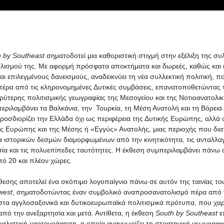
h
by
Southeast
σηματοδοτεί μια καθοριστική στιγμή στην εξέλιξη της σ
λισμού της. Με αφορμή πρόσφατα αποκτήματα και δωρεές, καθώς και
αι επιλεγμένους δανεισμούς, αναδεικνύει τη νέα συλλεκτική πολιτική, πο
 πέρα από τις κληρονομημένες Δυτικές συμβάσεις, επανατοποθετώντας
υρύτερης πολιτισμικής γεωγραφίας της Μεσογείου και της Νοτιοανατολι
εριλαμβάνει τα Βαλκάνια, την Τουρκία, τη Μέση Ανατολή και τη Βόρεια
οσδιορίζει την Ελλάδα όχι ως περιφέρεια της Δυτικής Ευρώπης, αλλά 
ς Ευρώπης και της Μέσης ή «Εγγύς» Ανατολής, μιας περιοχής που διατρ
 ιστορικών δεσμών διαμορφωμένων από την κινητικότητα, τις ανταλλαγ
α και τις πολυεπίπεδες ταυτότητες. H έκθεση συμπεριλαμβάνει πάνω 
πό 20 και πλέον χώρες.
κθεσης αποτελεί ένα σκόπιμο λογοπαίγνιο πάνω σε αυτόν της ταινίας του
west
, σηματοδοτώντας έναν συμβολικό αναπροσανατολισμό πέρα από 
α αγγλοσαξονικά και δυτικοευρωπαϊκά πολιτισμικά πρότυπα, που χαρ
από την ανεξαρτησία και μετά. Αντίθετα, η έκθεση
South
by
Southeast
επ
αλιστική χαρτογράφηση, η οποία αναγνωρίζει τη στρατηγική γεωγραφι