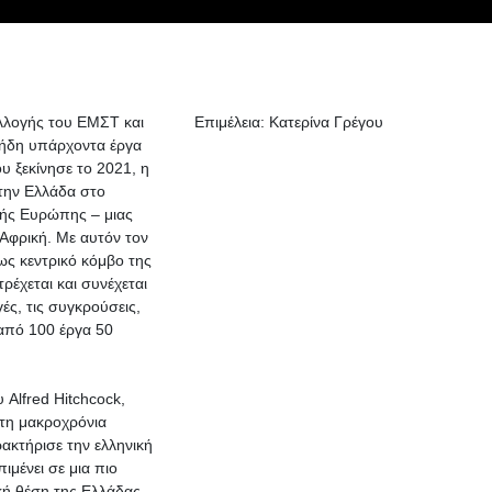
υλλογής του EMΣT και
Επιμέλεια: Κατερίνα Γρέγου
 ήδη υπάρχοντα έργα
υ ξεκίνησε το 2021, η
 την Ελλάδα στο
κής Ευρώπης – μιας
 Αφρική. Με αυτόν τον
ως κεντρικό κόμβο της
έχεται και συνέχεται
ές, τις συγκρούσεις,
από 100 έργα 50
 Alfred Hitchcock,
τη μακροχρόνια
ακτήρισε την ελληνική
ιμένει σε μια πιο
κή θέση της Ελλάδας