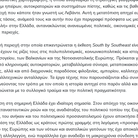
ι ηπείρων, αυτοκρατοριών και συστημάτων πίστης, καθώς και τις βαθιέ
ιοχή που κάποτε ήταν γνωστή ως Λεβάντε. Αυτή η μετατόπιση απηχεί ευ
ές τάσεις, ανάμεσά τους και αυτήν που έχει περιγραφεί πρόσφατα ως 
λή» στην Ελλάδα, αντανακλώντας ανανεωμένες πολιτικές, οικονομικές κ
ς περιοχές.
ή περιοχή στην οποία επικεντρώνεται η έκθεση
South
by
Southeast
είν
χουν τις ρίζες τους στις πολυπολιτισμικές, κοινωνικοπολιτικές και ιστο
ογείου, των Βαλκανίων και της Νοτιοανατολικής Ευρώπης. Πρόκειται γι
πό κληρονομιές αυτοκρατοριών, μεταβαλλόμενα σύνορα, μεταποικιακο
ς, αλλά και από διαχρονικές παραδόσεις φιλοξενίας, εμπορίου, καλλιτεχ
λλιτεχνικών ανταλλαγών. Τα έργα τέχνης που παρουσιάζονται εδώ συνο
χνεύοντας τον τρόπο με τον οποίο η ιστορία αντηχεί στο παρόν αλλά κ
ώνεται με το συλλογικό τραύμα και την πολιτική πραγματικότητα.
εση στη σημερινή Ελλάδα έχει ιδιαίτερη σημασία. Στον απόηχο της οικον
εταναστευτικών ροών και της αναδιάταξης του πολιτικού τοπίου της Ε
, του ανήκειν και του πολιτισμικού προσανατολισμού έχουν αποκτήσει ξ
θέση της Ελλάδας ως κράτους πρώτης γραμμής στη λεγόμενη «προσφυγ
 της Ευρώπης και των νότιων και ανατολικών γειτόνων της έχει αποκα
 αλληλεγγύη, ενώ παράλληλα έχει αναδείξει τη μακροχρόνια σύνδεση τ