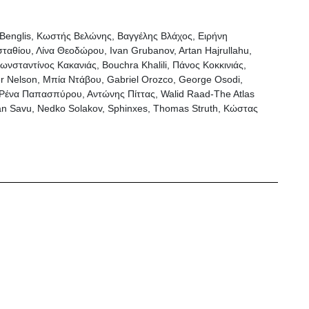
 Benglis, Κωστής Βελώνης, Βαγγέλης Βλάχος, Ειρήνη
ταθίου, Λίνα Θεοδώρου, Ivan Grubanov, Artan Hajrullahu,
νσταντίνος Κακανιάς, Bouchra Khalili, Πάνος Κοκκινιάς,
r Nelson, Μπία Ντάβου, Gabriel Orozco, George Osodi,
Ρένα Παπασπύρου, Αντώνης Πίττας, Walid Raad-The Atlas
an Savu, Nedko Solakov, Sphinxes, Thomas Struth, Κώστας