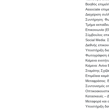
Βοηθός επιμελ
Associate επιμ
Διαχείριση συλ
Συντήρηση: Φω
Τμήμα εκπαίδε
Επικοινωνία (
Σύμβουλος επι
Social Media: 
Διεθνής επικοι
Υποστήριξη διο
Φωτογράφιση έκ
Κείμενα ενοτήτ
Κείμενα: Ανίνα
Σταμάτης Σχιζά
Επιμέλεια κειμ
Μεταφράσεις: 
Συντονισμός ο
Οπτικοακουστικ
Κατασκευές – 
Μεταφορά και α
Υποστήριξη δα