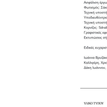
Ασφάλιση έργων
Φωτισμός: Σάκ
Τεχνική υποστ
Υποδιευθύντρι
Τεχνική υποστή
Κορνίζες: Sdral
Γραφιστικές εφ
Εκτυπώσεις σήμ
Ειδικές ευχαρισ
Ιωάννα Βρυζάκ
Καλλιγέρη, Χρ
Δάκη Ιωάννου,
ΥΛΙΚΟ ΤΥΠΟΥ