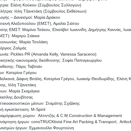
ήτρια: Ελένη Κούκου (Σύμβουλος Συλλογών)
ελήτρια: Ιόλη Τζανετάκη (Σύμβουλος Εκθέσεων)
λογής – Δανεισμοί: Μαρία Δράκου
τεινή Αλεξοπούλου (ΕΜΣΤ), Αμαλία Σιάτου
υσης ΕΜΣΤ: Μαρίνα Τσέκου, Ελισάβετ Ιωαννίδη, Δημήτρης Καννάς, Ιωα
ΕΜΣΤ): Μαριγώ Σιάκκα
κοινωνίας: Μαρία Τσολάκη
Σέργιος Ζαλμάς
νωνία: Pickles PR (Amanda Kelly, Vanessa Saraceno)
ικητικής-οικονομικής διεύθυνσης: Σοφία Παπαγεωργίου
θεσης: Πάρις Ταβιτιάν
ων: Κατερίνα Γρέγου
 Βαλκανά, Δάφνη Βιτάλη, Κατερίνα Γρέγου, Ιωακείμ Θεοδωρίδης, Ελένη
κης, Ιόλη Τζανετάκη
ένων: Μαρία Σκαμάγκα
Βασίλης Δουβίτσας
πτικοακουστικών μέσων: Σταμάτης Σχιζάκης
ή εγκατάσταση: M-Spirit
Διαμόρφωση χώρου: Αλτιντζής & C.M.Construction & Management
νάρτηση έργων: consTRUCKtivist Fine Art Packing & Transport, Artlock
νεισμών έργων: Εμμανουέλα Φουρτούνη