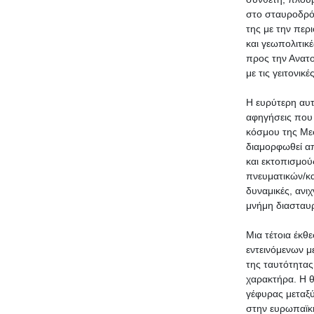
στο σταυροδρόμ
της με την περ
και γεωπολιτικ
προς την Ανατο
με τις γειτονικέ
Η ευρύτερη αυτ
αφηγήσεις που έ
κόσμου της Μεσ
διαμορφωθεί α
και εκτοπισμού
πνευματικών/κα
δυναμικές, ανι
μνήμη διασταυρ
Μια τέτοια έκθ
εντεινόμενων μ
της ταυτότητας
χαρακτήρα. Η 
γέφυρας μεταξύ
στην ευρωπαϊκή