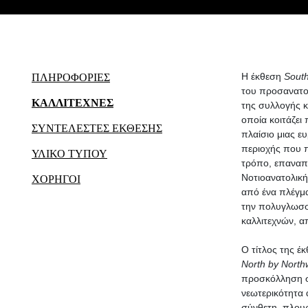
Η έκθεση
Sout
ΠΛΗΡΟΦΟΡΙΕΣ
του προσανατο
ΚΑΛΛΙΤΕΧΝΕΣ
της συλλογής κ
οποία κοιτάζει
ΣΥΝΤΕΛΕΣΤΕΣ ΕΚΘΕΣΗΣ
πλαίσιο μιας ε
περιοχής που π
ΥΛΙΚΟ ΤΥΠΟΥ
τρόπο, επαναπρ
Νοτιοανατολική
ΧΟΡΗΓΟΙ
από ένα πλέγμα
την πολυγλωσσί
καλλιτεχνών, α
Ο τίτλος της έ
North
by
North
προσκόλληση στ
νεωτερικότητα 
σύνθετη, πλουρ