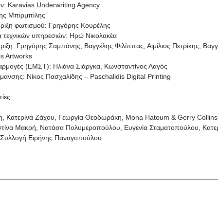
: Karavias Underwriting Agency
ης Μπιρμπίλης
ήριξη φωτισμού: Γρηγόρης Κουρέλης
α τεχνικών υπηρεσιών: Ηρώ Νικολακέα
ριξη: Γρηγόρης Σαμπάνης, Βαγγέλης Φιλίππας, Αιμίλιος Πετρίκης, Βαγ
is Artworks
αρμογές (ΕΜΣΤ): Ηλιάνα Σιάργκα, Κωνσταντίνος Λαγός
ανσης: Νίκος Πασχαλίδης – Paschalidis Digital Printing
τίες:
η, Κατερίνα Ζάχου, Γεωργία Θεοδωράκη, Mona Hatoum & Gerry Collin
ιστίνα Μακρή, Νατάσα Πολυμεροπούλου, Ευγενία Σταματοπούλου, Κατ
 Συλλογή Ειρήνης Παναγοπούλου