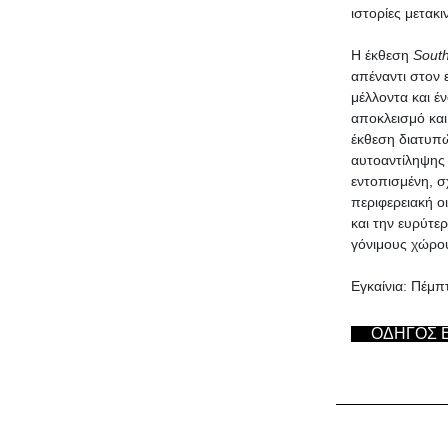
ιστορίες μετακ
Η έκθεση
South
απέναντι στον 
μέλλοντα και έ
αποκλεισμό και
έκθεση διατυπώ
αυτοαντίληψης 
εντοπισμένη, σ
περιφερειακή ο
και την ευρύτε
γόνιμους χώρου
Εγκαίνια: Πέμπ
ΟΔΗΓΟΣ 