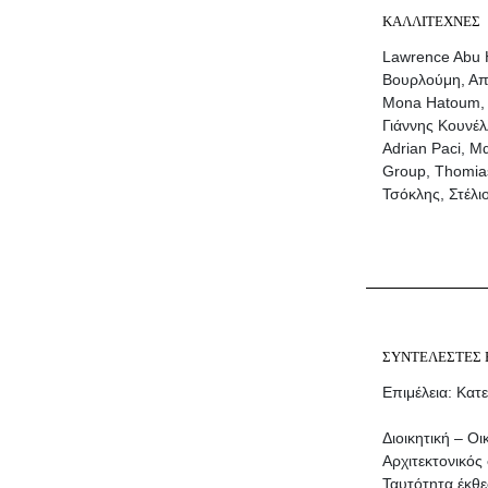
ΚΑΛΛΙΤΕΧΝΕΣ
Lawrence Abu H
Βουρλούμη, Από
Mona Hatoum, Γ
Γιάννης Κουνέλ
Adrian Paci, 
Group, Thomias
Τσόκλης, Στέλι
ΣΥΝΤΕΛΕΣΤΕΣ 
Επιμέλεια: Κατ
Διοικητική – Ο
Αρχιτεκτονικός
Ταυτότητα έκθ