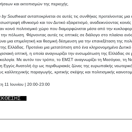
ινήσεων και εκτοπισμών της περιοχής.
 by Southeast
ανταποκρίνεται σε αυτές τις συνθήκες προτείνοντας μια
εσωστρεφή εθνικισμό και τον Δυτικό εξαιρετισμό, αναδεικνύοντας κοινές
ναν κοινό πολιτισμικό χώρο που διαμορφώνεται μέσα από την κυκλοφορί
 την πόλωση. Φέρνοντας αυτές τις οπτικές σε διάλογο στο πλαίσιο ενός
νει μια επιμελητική και θεσμική δέσμευση για την επανεξέταση της πολι
της Ελλάδας. Προτείνει μια μετατόπιση από ένα κληρονομημένο Δυτικό
χεσιακή οπτική, η οποία αναγνωρίζει την ενσωμάτωση της Ελλάδας σε 
ικολογία. Με αυτόν τον τρόπο, το EMΣT αναγνωρίζει τη Μεσόγειο, τη 
ρη Εγγύς Ανατολή όχι ως περιθωριακές ζώνες της ευρωπαϊκής νεωτερικ
ς καλλιτεχνικής παραγωγής, κριτικής σκέψης και πολιτισμικής καινοτομ
τη 11 Ιουνίου | 20:00-23:00
ΕΚΘΕΣΗΣ