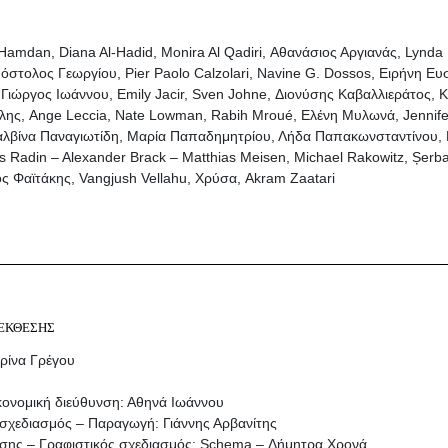
amdan, Diana Al-Hadid, Monira Al Qadiri, Αθανάσιος Αργιανάς, Lynda
στολος Γεωργίου, Pier Paolo Calzolari, Navine G. Dossos, Ειρήνη Ευσ
ιώργος Ιωάννου, Emily Jacir, Sven Johne, Διονύσης Καβαλλιεράτος, Κω
λης, Ange Leccia, Nate Lowman, Rabih Mroué, Ελένη Μυλωνά, Jennife
Μαλβίνα Παναγιωτίδη, Μαρία Παπαδημητρίου, Λήδα Παπακωνσταντίνου, 
 Radin – Alexander Brack – Matthias Meisen, Michael Rakowitz, Șerb
ος Φαϊτάκης, Vangjush Vellahu, Χρύσα, Akram Zaatari
ΕΚΘΕΣΗΣ
ερίνα Γρέγου
ικονομική διεύθυνση: Αθηνά Ιωάννου
 σχεδιασμός – Παραγωγή: Γιάννης Αρβανίτης
εσης – Γραφιστικός σχεδιασμός: Schema – Δήμητρα Χρονά