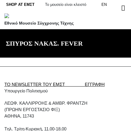
Skip
SHOP AT ΕΜΣΤ
Το μουσείο είναι κλειστό
EN
to
content
Εθνικό Μουσείο Σύγχρονης Τέχνης
ΣΠΥΡΟΣ ΝΑΚΑΣ. FEVER
ΤΟ NEWSLETTER ΤΟΥ ΕΜΣΤ ΕΓΓΡΑΦΗ
Υπουργείο Πολιτισμού
ΛΕΩΦ. ΚΑΛΛΙΡΡΟΗΣ & ΑΜΒΡ. ΦΡΑΝΤΖΗ
(ΠΡΩΗΝ ΕΡΓΟΣΤΑΣΙΟ ΦΙΞ)
ΑΘΗΝΑ, 11743
Tηλ. Τρίτη-Κυριακή, 11.00-18.00