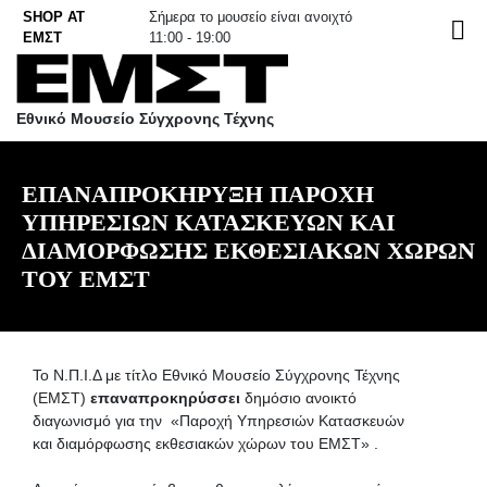
Skip
SHOP AT
Σήμερα το μουσείο είναι ανοιχτό
EN
to
ΕΜΣΤ
11:00 - 19:00
content
Εθνικό Μουσείο Σύγχρονης Τέχνης
ΕΠΑΝΑΠΡΟΚΗΡΥΞΗ ΠΑΡΟΧΗ
ΥΠΗΡΕΣΙΩΝ ΚΑΤΑΣΚΕΥΩΝ ΚΑΙ
ΔΙΑΜΟΡΦΩΣΗΣ ΕΚΘΕΣΙΑΚΩΝ ΧΩΡΩΝ
ΤΟΥ ΕΜΣΤ
To Ν.Π.Ι.Δ με τίτλο Εθνικό Μουσείο Σύγχρονης Τέχνης
(ΕΜΣΤ)
επαναπροκηρύσσει
δημόσιο ανοικτό
διαγωνισμό για την «Παροχή Υπηρεσιών Κατασκευών
και διαμόρφωσης εκθεσιακών χώρων του ΕΜΣΤ» .