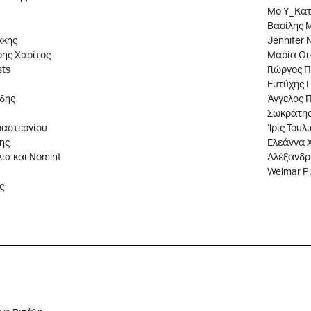
Mo Y_Κατ
Βασίλης 
άκης
Jennifer 
ρης Χαρίτος
Μαρία Οι
sts
Γιώργος 
Ευτύχης 
δης
Άγγελος 
Σωκράτης
ραστεργίου
Ίρις Τουλ
ης
Ελεάννα 
ια και Nomint
Αλέξανδρ
Weimar Pu
ς