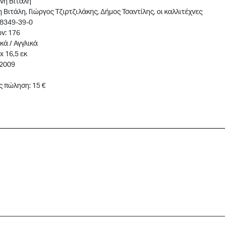
νη Βιτάλη
 Βιτάλη, Γιώργος Τζιρτζιλάκης, Δήμος Τσαντίλης, οι καλλιτέχνες
-8349-39-0
ν: 176
κά / Αγγλικά
x 16,5 εκ
 2009
ς πώληση: 15 €