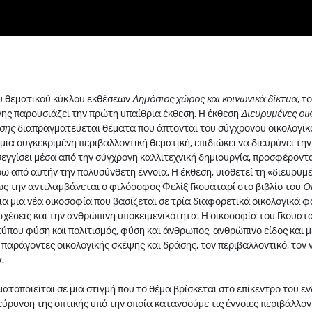
ου θεματικού κύκλου εκθέσεων
Δημόσιος χώρος και κοινωνικά δίκτυα
, τ
ης παρουσιάζει την πρώτη υπαίθρια έκθεση. Η έκθεση
Διευρυμένες οικ
ίσης
διαπραγματεύεται θέματα που άπτονται του σύγχρονου οικολογικ
 μια συγκεκριμένη περιβαλλοντική θεματική, επιδιώκει να διευρύνει την
σεγγίσει μέσα από την σύγχρονη καλλιτεχνική δημιουργία, προσφέροντ
ω από αυτήν την πολυσύνθετη έννοια. Η έκθεση, υιοθετεί τη «διευρυμ
ως την αντιλαμβάνεται ο φιλόσοφος Φελίξ Γκουαταρί στο βιβλίο του
Οι
για μια νέα οικοσοφία που βασίζεται σε τρία διαφορετικά οικολογικά φ
 σχέσεις και την ανθρώπινη υποκειμενικότητα. Η οικοσοφία του Γκουα
ύπου φύση και πολιτισμός, φύση και άνθρωπος, ανθρώπινο είδος και 
παράγοντες οικολογικής σκέψης και δράσης, τον περιβαλλοντικό, τον ν
.
ατοποιείται σε μια στιγμή που το θέμα βρίσκεται στο επίκεντρο του ε
ιεύρυνση της οπτικής υπό την οποία κατανοούμε τις έννοιες περιβάλλον