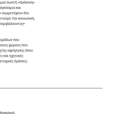
 μια σωστή «πράσινη»
παγκόσμια και
ου συμμετέχουν δεν
φτούμε την κοινωνική,
 περιβάλλοντος•
ν ομάδων που
ριους χώρους που
οιχτής αφήγησης όπου
ς και ηχητικές
μετοχικές δράσεις
Μαγκανιά