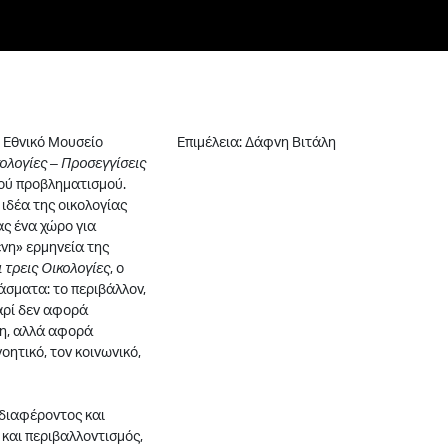
ο Εθνικό Μουσείο
Επιμέλεια: Δάφνη Βιτάλη
ολογίες – Προσεγγίσεις
ού προβληματισμού.
 ιδέα της οικολογίας
ας ένα χώρο για
ένη» ερμηνεία της
 τρεις Οικολογίες
, ο
άσματα: το περιβάλλον,
ταρί δεν αφορά
μη, αλλά αφορά
οητικό, τον κοινωνικό,
νδιαφέροντος και
 και περιβαλλοντισμός,