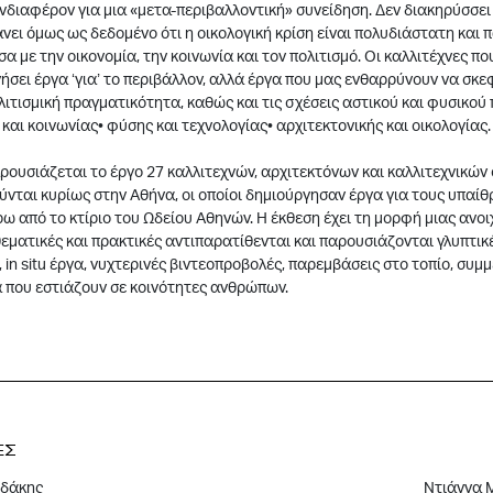
νδιαφέρον για μια «μετα-περιβαλλοντική» συνείδηση. Δεν διακηρύσσει
νει όμως ως δεδομένο ότι η οικολογική κρίση είναι πολυδιάστατη και 
σα με την οικονομία, την κοινωνία και τον πολιτισμό. Οι καλλιτέχνες π
ήσει έργα ‘για’ το περιβάλλον, αλλά έργα που μας ενθαρρύνουν να σκε
ολιτισμική πραγματικότητα, καθώς και τις σχέσεις αστικού και φυσικού
και κοινωνίας• φύσης και τεχνολογίας• αρχιτεκτονικής και οικολογίας.
ρουσιάζεται το έργο 27 καλλιτεχνών, αρχιτεκτόνων και καλλιτεχνικώ
νται κυρίως στην Αθήνα, οι οποίοι δημιούργησαν έργα για τους υπαίθ
ρω από το κτίριο του Ωδείου Αθηνών. Η έκθεση έχει τη μορφή μιας αν
εματικές και πρακτικές αντιπαρατίθενται και παρουσιάζονται γλυπτικέ
 in situ έργα, νυχτερινές βιντεοπροβολές, παρεμβάσεις στο τοπίο, συμ
 που εστιάζουν σε κοινότητες ανθρώπων.
ΕΣ
ιδάκης
Ντιάννα 