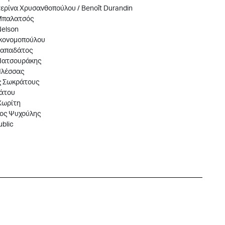
ερίνα Χρυσανθοπούλου / Benoît Durandin
Μπαλατσός
Nelson
κονομοπούλου
Παπαδάτος
Πατσουράκης
Πλέσσας
 Σωκράτους
ιάτου
Χωρίτη
ος Ψυχούλης
blic