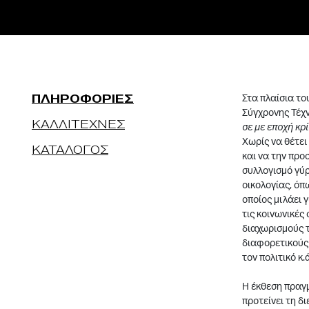
ΠΛΗΡΟΦΟΡΙΕΣ
Στα πλαίσια τ
Σύγχρονης Τέχν
ΚΑΛΛΙΤΕΧΝΕΣ
σε με εποχή κρ
Χωρίς να θέτει
ΚΑΤΑΛΟΓΟΣ
και να την προ
συλλογισμό γύρ
οικολογίας, όπ
οποίος μιλάει 
τις κοινωνικές
διαχωρισμούς τ
διαφορετικούς 
τον πολιτικό κ.ά
Η έκθεση πραγμ
προτείνει τη δ