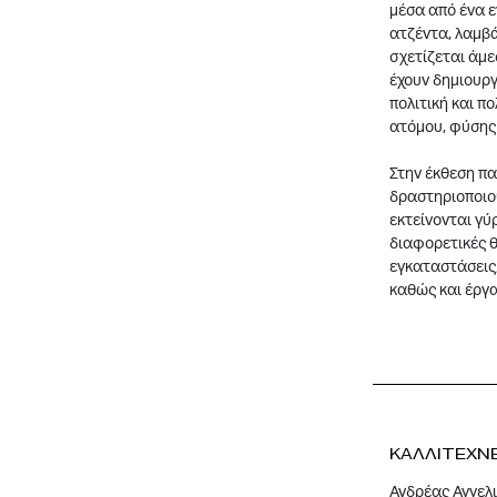
μέσα από ένα ε
ατζέντα, λαμβά
σχετίζεται άμε
έχουν δημιουργ
πολιτική και π
ατόμου, φύσης 
Στην έκθεση πα
δραστηριοποιού
εκτείνονται γύ
διαφορετικές θ
εγκαταστάσεις,
καθώς και έργα
ΚΑΛΛΙΤΕΧΝ
Ανδρέας Αγγελ