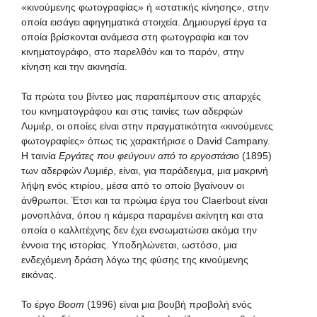
«κινούμενης φωτογραφίας» ή «στατικής κίνησης», στην
οποία εισάγει αφηγηματικά στοιχεία. Δημιουργεί έργα τα
οποία βρίσκονται ανάμεσα στη φωτογραφία και τον
κινηματογράφο, στο παρελθόν και το παρόν, στην
κίνηση και την ακινησία.
Τα πρώτα του βίντεο μας παραπέμπουν στις απαρχές
του κινηματογράφου και στις ταινίες των αδερφών
Λυμιέρ, οι οποίες είναι στην πραγματικότητα «κινούμενες
φωτογραφίες» όπως τις χαρακτήρισε ο David Campany.
Η ταινία
Εργάτες που φεύγουν από το εργοστάσιο
(1895)
των αδερφών Λυμιέρ, είναι, για παράδειγμα, μια μακρινή
λήψη ενός κτιρίου, μέσα από το οποίο βγαίνουν οι
άνθρωποι. Έτσι και τα πρώιμα έργα του Claerbout είναι
μονοπλάνα, όπου η κάμερα παραμένει ακίνητη και στα
οποία ο καλλιτέχνης δεν έχει ενσωματώσει ακόμα την
έννοια της ιστορίας. Υποδηλώνεται, ωστόσο, μια
ενδεχόμενη δράση λόγω της φύσης της κινούμενης
εικόνας.
Το έργο
Boom
(1996) είναι μια βουβή προβολή ενός