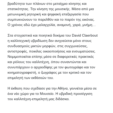
βραδύτητα των πλάνων στο μεταίχμιο κίνησης και
στατικότητας. Την κίνηση της μουσικής. Μέσα από μια
μετωνυμική ρητορική και ψηφιακή επεξεργασία που
συμπυκνώνουν το παρελθόν και το παρόν της εικόνας.
Ο χρόνος εδώ έχει μελαγχολία, αναμονή, χαρά, μνήμη…
Στα στοχαστικά και ποιητικά δοκίμια του David Claerbout
η καλλιτεχνική υβριδίωση δεν ανιχνεύεται μόνο στους
συνδυασμούς μικτών μορφών, στις συγχωνεύσεις,
αντιστροφές, ποικίλες οικειοποιήσεις και ενσωματώσεις.
Νομιμοποιείται επίσης μέσα σε διαφορετικές πρακτικές
και ρόλους του καλλιτέχνη, όπου συναντώνται και
συνυπάρχουν ο αρχειοδίφης με τον φωτογράφο και τον
κινηματογραφιστή, ο ζωγράφος με τον κριτικό και τον
επιμελητή των εκθέσεών του.
Η έκθεση που σχεδίασε για την Αθήνα, γεννιέται μέσα σε
ένα νέο χώρο για το Μουσείο. Η υβριδική προσέγγιση
του καλλιτέχνη-επιμελητή μας διδάσκει.