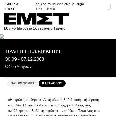
Skip
SHOP AT
Σήμερα το μουσείο είναι ανοιχτό
EN
to
ΕΜΣΤ
11:00 - 19:00
content
Εθνικό Μουσείο Σύγχρονης Τέχνης
DAVID CLAERBOUT
30.09 - 07.12.2008
Ωδείο Αθηνών
ΠΛΗΡΟΦΟΡΙΕΣ
ΚΑΤΑΛΟΓΟΣ
«Η πρώτη αίσθηση»: Αυτή είναι η βαθιά ποιητική αίρεση
του David Claerbout και η πρωταρχή της δικής μας
αναζήτησης. «Βολή τη πρώτη» ονομάζει ο Πλωτίνος στις
Εννεάδες του (1,2) την αρχική επαφή με το θέαμα ή το