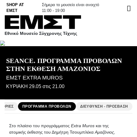
Skip
SHOP AT
Σήμερα το μουσείο είναι ανοιχτό
EN
to
ΕΜΣΤ
11:00 - 19:00
content
Εθνικό Μουσείο Σύγχρονης Τέχνης
SEANCE. ΠΡΟΓΡΑΜΜΑ ΠΡΟΒΟΛΩΝ
ΣΤΗΝ ΕΚΘΕΣΗ ΑΜΑΖΟΝΙΟΣ
ΕΜΣΤ EXTRA MUROS
ΚΥΡΙΑΚΗ 29.05 στις 21.00
ΦΟΡΙΕΣ
ΠΡΟΓΡΑΜΜΑ ΠΡΟΒΟΛΩΝ
ΔΙΕΥΘΥΝΣΗ - ΠΡΟΣΒΑΣΗ
Στο πλαίσιο του προγράμματος
Extra Muros
και της
ατομικής έκθεσης του Δημήτρη Τσουμπλέκα
Αμαζόνιος,