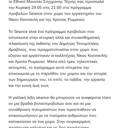
τ
ο Εθνικό Μουσείο Σύγχρονης Τέχνης σας προσκαλεί
την Κυριακή 29.05 στις 21:00 στο πρόγραμμα
προβολών
Séance
στον χώρο του εργαστηρίου του
Νίκου Κεσσανλή και της Χρύσας Ρωμανού.
Το Séance είναι ένα πρόγραμμα προβολών που
αποσκοπεί στην ιστορική αλλά και συναισθηματική
πλαισίωση της έκθεσης του Δημήτρη Τσουμπλέκα,
Αμαζόνιος
, που πραγματοποιείται στον χώρο που
έζησαν και εργάστηκαν οι καλλιτέχνες Νίκος Κεσσανλής
και Χρύσα Ρωμανού. Μέσα από τρεις τηλεοπτικές
εκπομπές, το πρόγραμμα αυτό επιτρέπει την
επικοινωνία με το παρελθόν του χώρου και την ιστορία
των δημιουργών του, το σπίτι, τα ταξίδια, την εργασία
και την κοινή ζωή τους.
Η γαλλική λέξη séance θα μπορούσε να αναφέρεται τόσο
σε μια βραδιά βιντεοπροβολών όσο και σε μια
συνάθροιση πνευματιστών που προσπαθούν να
επικοινωνήσουν με τα πνεύματα ανθρώπων που
κατοικούσαν σε ένα χώρο. Στην συγκεκριμένη
περίπτωση καλύπτει και τις δύο περιπτώσεις.