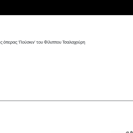
ς όπερας ‘Πούσκιν’ του Φίλιππου Τσαλαχούρη