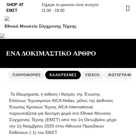
Skip
SHOP AT
Σήμερα το μουσείο είναι ανοιχτό
EN
to
ΕΜΣΤ
11:00 - 19:00
content
Εθνικό Μουσείο Σύγχρονης Τέχνης
ΕΝΑ ΔΟΚΙΜΑΣΤΙΚΟ ΑΡΘΡΟ
ΠΛΗΡΟΦΟΡΙΕΣ
ΚΑΛΛΙΤΕΧΝΕΣ
VIDEOS
ΦΩΤΟΓΡΑΦΙΕ
Τα
Θεωρήματα
,
η έκθεση / θεσμός της Ένωσης
Ελλήνων Τεχνοκριτών AICA Hellas, μέλος της Διεθνούς
Ένωσης Κριτικών Τέχνης AICA International,
παρουσιάζεται για δεύτερη φορά στο Εθνικό Μουσείο
Σύγχρονης Τέχνης (ΕΜΣΤ) από την 1η Οκτωβρίου μέχρι
την 1η Νοεμβρίου 2020 στην Αίθουσα Περιοδικών
Εκθέσεων (-1) του ΕΜΣΤ.