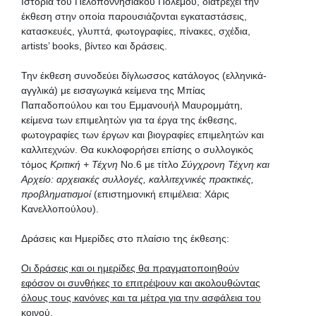
Ιστορία του Πελοποννησιακού Πολέμου, διατρέχει την
έκθεση στην οποία παρουσιάζονται εγκαταστάσεις,
κατασκευές, γλυπτά, φωτογραφίες, πίνακες, σχέδια,
artists’ books, βίντεο και δράσεις.
Την έκθεση συνοδεύει δίγλωσσος κατάλογος (ελληνικά-
αγγλικά) με εισαγωγικά κείμενα της Μπίας
Παπαδοπούλου και του Εμμανουήλ Μαυρομμάτη,
κείμενα των επιμελητών για τα έργα της έκθεσης,
φωτογραφίες των έργων και βιογραφίες επιμελητών και
καλλιτεχνών. Θα κυκλοφορήσει επίσης ο συλλογικός
τόμος
Κριτική + Τέχνη
Νο.6 με τίτλο
Σύγχρονη Τέχνη και
Αρχείο: αρχειακές συλλογές, καλλιτεχνικές πρακτικές,
προβληματισμοί
(επιστημονική επιμέλεια: Χάρις
Κανελλοπούλου).
Δράσεις και Ημερίδες στο πλαίσιο της έκθεσης:
Οι δράσεις και οι ημερίδες θα πραγματοποιηθούν
εφόσον οι συνθήκες το επιτρέψουν και ακολουθώντας
όλους τους κανόνες και τα μέτρα για την ασφάλεια του
κοινού.