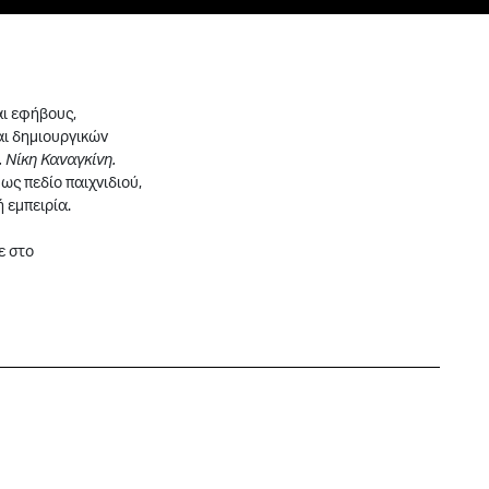
αι εφήβους,
αι δημιουργικών
 Νίκη Καναγκίνη.
ως πεδίο παιχνιδιού,
 εμπειρία.
ε στο