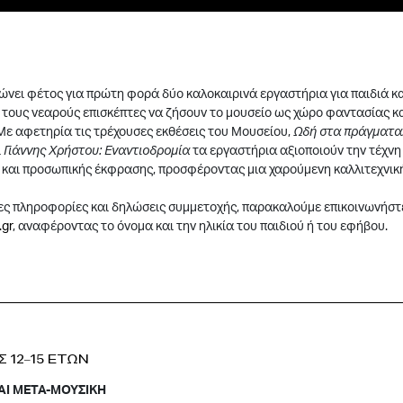
νει φέτος για πρώτη φορά δύο καλοκαιρινά εργαστήρια για παιδιά κ
τους νεαρούς επισκέπτες να ζήσουν το μουσείο ως χώρο φαντασίας κ
Με αφετηρία τις τρέχουσες εκθέσεις του Μουσείου,
Ωδή στα πράγματα.
ι
Γιάννης Χρήστου: Εναντιοδρομία
τα εργαστήρια αξιοποιούν την τέχνη 
 και προσωπικής έκφρασης, προσφέροντας μια χαρούμενη καλλιτεχνική
ρες πληροφορίες και δηλώσεις συμμετοχής, παρακαλούμε επικοινωνήστ
.gr
, αναφέροντας το όνομα και την ηλικία του παιδιού ή του εφήβου.
Σ 12–15 ΕΤΩΝ
ΚΑΙ ΜΕΤΑ-ΜΟΥΣΙΚΗ