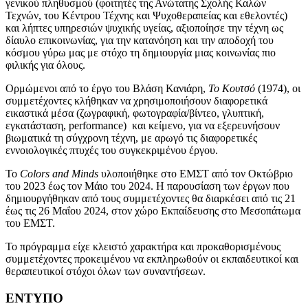
γενικού πληθυσμού (φοιτητές της Ανώτατης Σχολής Καλών
Τεχνών, του Κέντρου Τέχνης και Ψυχοθεραπείας και εθελοντές)
και λήπτες υπηρεσιών ψυχικής υγείας, αξιοποίησε την τέχνη ως
δίαυλο επικοινωνίας, για την κατανόηση και την αποδοχή του
κόσμου γύρω μας με στόχο τη δημιουργία μιας κοινωνίας πιο
φιλικής για όλους.
Ορμώμενοι από το έργο του Βλάση Κανιάρη,
Το Κουτσό
(1974), οι
συμμετέχοντες κλήθηκαν να χρησιμοποιήσουν διαφορετικά
εικαστικά μέσα (ζωγραφική, φωτογραφία/βίντεο, γλυπτική,
εγκατάσταση, performance) και κείμενο, για να εξερευνήσουν
βιωματικά τη σύγχρονη τέχνη, με αρωγό τις διαφορετικές
εννοιολογικές πτυχές του συγκεκριμένου έργου.
Το
Colors and Minds
υλοποιήθηκε στο ΕΜΣΤ από τον Οκτώβριο
του 2023 έως τον Μάιο του 2024. Η παρουσίαση των έργων που
δημιουργήθηκαν από τους συμμετέχοντες θα διαρκέσει από τις 21
έως τις 26 Μαΐου 2024, στον χώρο Εκπαίδευσης στο Μεσοπάτωμα
του ΕΜΣΤ.
To πρόγραμμα είχε κλειστό χαρακτήρα και προκαθορισμένους
συμμετέχοντες προκειμένου να εκπληρωθούν οι εκπαιδευτικοί και
θεραπευτικοί στόχοι όλων των συναντήσεων.
ΕΝΤΥΠΟ