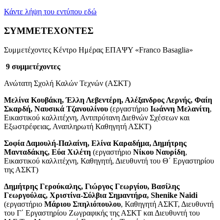
Κάντε λήψη του εντύπου εδώ
ΣΥΜΜΕΤΕΧΟΝΤΕΣ
Συμμετέχοντες Κέντρο Ημέρας ΕΠΑΨΥ «Franco Basaglia»
9 συμμετέχοντες
Ανώτατη Σχολή Καλών Τεχνών (ΑΣΚΤ)
Μελίνα Κουβάκη, Έλλη Λεβεντέρη, Αλέξανδρος Λερνής, Φαίη
Σκαρδή, Ναυσικά Τζανουλίνου
(εργαστήριο
Ιωάννη Μελανίτη
,
Εικαστικού καλλιτέχνη, Αντιπρύτανη Διεθνών Σχέσεων και
Εξωστρέφειας, Αναπληρωτή Καθηγητή ΑΣΚΤ)
Σοφία Δαμουλή-Παλαίνη, Ελίνα Καραδήμα, Δημήτρης
Μανταδάκης, Εύα Χιλέτη
(εργαστήριο
Νίκου Ναυρίδη
,
Εικαστικού καλλιτέχνη, Καθηγητή, Διευθυντή του Θ΄ Εργαστηρίου
της ΑΣΚΤ)
Δημήτρης Γερούκαλης, Γιώργος Γεωργίου, Βασίλης
Γεωργούλας, Χριστίνα-Σύλβια Σημαντήρα, Shenike
Naidi
(εργαστήριο
Μάριου Σπηλιόπουλου
, Καθηγητή ΑΣΚΤ, Διευθυντή
του Γ΄ Εργαστηρίου Ζωγραφικής της ΑΣΚΤ και Διευθυντή του