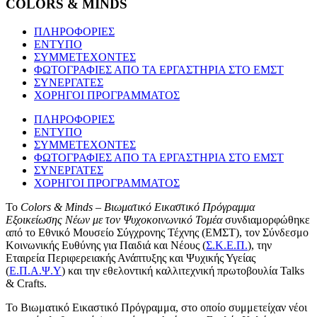
COLORS & MINDS
ΠΛΗΡΟΦΟΡΙΕΣ
ΕΝΤΥΠΟ
ΣΥΜΜΕΤΕΧΟΝΤΕΣ
ΦΩΤΟΓΡΑΦΙΕΣ ΑΠΟ ΤΑ ΕΡΓΑΣΤΗΡΙΑ ΣΤΟ ΕΜΣΤ
ΣΥΝΕΡΓΑΤΕΣ
ΧΟΡΗΓΟΙ ΠΡΟΓΡΑΜΜΑΤΟΣ
ΠΛΗΡΟΦΟΡΙΕΣ
ΕΝΤΥΠΟ
ΣΥΜΜΕΤΕΧΟΝΤΕΣ
ΦΩΤΟΓΡΑΦΙΕΣ ΑΠΟ ΤΑ ΕΡΓΑΣΤΗΡΙΑ ΣΤΟ ΕΜΣΤ
ΣΥΝΕΡΓΑΤΕΣ
ΧΟΡΗΓΟΙ ΠΡΟΓΡΑΜΜΑΤΟΣ
Το
Colors & Minds – Βιωματικό Εικαστικό Πρόγραμμα
Εξοικείωσης Νέων με τον Ψυχοκοινωνικό Τομέα
συνδιαμορφώθηκε
από το Εθνικό Μουσείο Σύγχρονης Τέχνης (ΕΜΣΤ), τον Σύνδεσμο
Κοινωνικής Ευθύνης για Παιδιά και Νέους (
Σ.Κ.Ε.Π.
), την
Εταιρεία Περιφερειακής Ανάπτυξης και Ψυχικής Υγείας
(
Ε.Π.Α.Ψ.Υ
) και την εθελοντική καλλιτεχνική πρωτοβουλία Talks
& Crafts.
Το Βιωματικό Εικαστικό Πρόγραμμα, στο οποίο συμμετείχαν νέοι