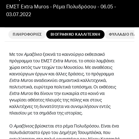
ΕΜΣΤ Extra Muros - Ρέμα Πολυδρόσου - 06.05 -
03.07.2022
ΠΛΗΡΟΦΟΡΙΕΣ
ΒΙΟΓΡΑΦΙΚΟ ΚΑΛΛΙΤΕΧΝΗ
ΦΥΛΛΑΔΙΟ ΓΙΑ 
Με τον
Αμαζόνιο
ξεκινά το καινούργιο εκθεσιακό
πρόγραμμα του ΕΜΣΤ
Extra
Muros
, το οποίο λαμβάνει
χώρα εκτός των τειχών του Μουσείου. Με αναθέσεις
καινούργιων έργων και άλλες δράσεις, το πρόγραμμα
Extra
Muros
αναδεικνύει σημαντικά καλλιτεχνικά,
πολιτιστικά, ευρύτερα πολιτικά τοπόσημα. Οι εκθέσεις
Extra
Muros
θα δίνουν την ευκαιρία στο κοινό να
γνωρίσει αθέατες πλευρές της πόλης και στους
καλλιτέχνες τη δυνατότητα να συνομιλήσουν εντός
πλαισίου με τα σημάδια της ιστορίας.
Ο
Αμαζόνιος
βρίσκεται στο ρέμα Πολυδρόσου. Είναι ένα
πολυδιάσταστο έργο του Δημήτρη Τσουμπλέκα, που
εκτυλίσσεται στο παλιό εργαστήριο του Νίκου Κεσσανλή