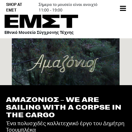
Skip
SHOP AT
Σήμερα το μουσείο είναι ανοιχτό
EN
to
ΕΜΣΤ
11:00 - 19:00
content
Εθνικό Μουσείο Σύγχρονης Τέχνης
ΑΜΑΖΟΝΙΟΣ – WE ARE
SAILING WITH A CORPSE IN
THE CARGO
Ένα πολυσχιδές καλλιτεχνικό έργο του Δημήτρη
Τσουμπλέκα