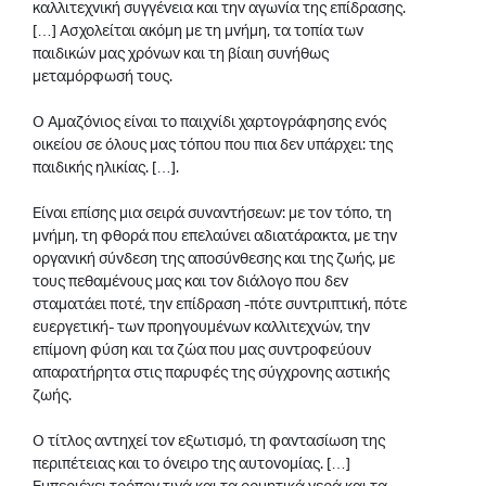
καλλιτεχνική συγγένεια και την αγωνία της επίδρασης.
[…] Ασχολείται ακόμη με τη μνήμη, τα τοπία των
παιδικών μας χρόνων και τη βίαιη συνήθως
μεταμόρφωσή τους.
Ο Αμαζόνιος είναι το παιχνίδι χαρτογράφησης ενός
οικείου σε όλους μας τόπου που πια δεν υπάρχει: της
παιδικής ηλικίας. […].
Είναι επίσης μια σειρά συναντήσεων: με τον τόπο, τη
μνήμη, τη φθορά που επελαύνει αδιατάρακτα, με την
οργανική σύνδεση της αποσύνθεσης και της ζωής, με
τους πεθαμένους μας και τον διάλογο που δεν
σταματάει ποτέ, την επίδραση -πότε συντριπτική, πότε
ευεργετική- των προηγουμένων καλλιτεχνών, την
επίμονη φύση και τα ζώα που μας συντροφεύουν
απαρατήρητα στις παρυφές της σύγχρονης αστικής
ζωής.
Ο τίτλος αντηχεί τον εξωτισμό, τη φαντασίωση της
περιπέτειας και το όνειρο της αυτονομίας. […]
Εμπεριέχει τρόπον τινά και τα ορμητικά νερά και τα