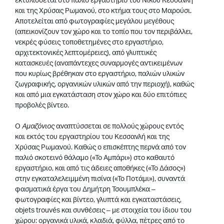
και της Χρύσας Ρωμανού, στο κτήμα τους στο Μαρούσι.
Αποτελείται από φωτογραφίες μεγάλου μεγέθους
(απεικονίζουν τον χώρο και το τοπίο που τον περιβάλλει,
νεκρές φύσεις τοποθετημένες στο εργαστήριο,
αρχιτεκτονικές λεπτομέρειες), από γλυπτικές
κατασκευές (αναπάντεχες συναρμογές αντικειμένων
που κυρίως βρέθηκαν στο εργαστήριο, παλιών υλικών
ζωγραφικής, οργανικών υλικών από την περιοχή), καθώς
και από μια εγκατάσταση στον χώρο και δύο επιτόπιες
προβολές βίντεο.
Ο
Αμαζόνιος
αναπτύσσεται σε πολλούς χώρους εντός
και εκτός του εργαστηρίου του Κεσσανλή και της
Χρύσας Ρωμανού. Καθώς ο επισκέπτης περνά από τον
παλιό σκοτεινό θάλαμο («Το Αμπάρι») στο καθαυτό
εργαστήριο, και από τις άδειες αποθήκες («Το Δάσος»)
στην εγκαταλελειμμένη πισίνα («Το Ποτάμι»), συναντά
φασματικά έργα του Δημήτρη Τσουμπλέκα –
φωτογραφίες και βίντεο, γλυπτά και εγκαταστάσεις,
objets trouvés και συνθέσεις – με στοιχεία του ίδιου του
χώρου: οργανικά υλικά, κλαδιά, φύλλα, πέτρες από το