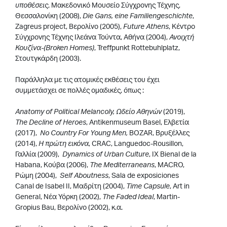
υποθέσεις
, Μακεδονικό Μουσείο Σύγχρονης Τέχνης,
Θεσσαλονίκη (2008),
Die Gans, eine Familiengeschichte
,
Zagreus project, Bερολίνο (2005),
Future Athens
, Κέντρο
Σύγχρονης Τέχνης Ιλεάνα Τούντα, Αθήνα (2004),
Ανοιχτή
Κουζίνα-(Broken Homes)
, Treffpunkt Rottebuhlplatz,
Στουτγκάρδη (2003).
Παράλληλα με τις ατομικές εκθέσεις του έχει
συμμετάσχει σε πολλές ομαδικές, όπως :
Anatomy of Political Melancoly, Ωδείο Αθηνών
(2019),
The Decline of Heroes
, Antikenmuseum Basel, Ελβετία
(2017),
Νο Country For Young Men,
BOZAR, Βρυξέλλες
(2014),
Η πρώτη εικόνα
, CRAC, Languedoc-Rousillon,
Γαλλία (2009),
Dynamics of Urban Culture
, IX Bienal de la
Habana, Κούβα (2006),
The
Mediterraneans
, MACRO,
Ρώμη (2004),
Self Aboutness
, Sala de exposiciones
Canal de Isabel II, Μαδρίτη (2004),
Time Capsule
, Art in
General, Νέα Υόρκη (2002),
The Faded Ideal
, Martin-
Gropius Bau, Βερολίνο (2002), κ.α.