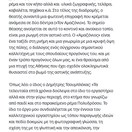
ρέμα και τον κήπο αλλά και υλικά ζωγραφικής, τελάρα,
καβαλέτα, πηχάκια κ.ά. Στο τέλος της διαδρομής, ο
θεατής συναντά μια φωτεινή επιγραφή που κρέμεται
ανάμεσα σε δύο δέντρα («Τον Αμαζόνιο»). Το σημείο
θέασης ανοίγεται σε αυτό το κοντινό και ανοίκειο τοπίο,
είναι μια ρωγμή στον αστικό ιστό. Ο «Αμαζόνιος» είναι
ένα ταξίδι στη μνήμη και μια γνωριμία με μια κρυφή όψη
της πόλης, ο διάλογος ενός σύγχρονου σημαντικού
καλλιτέχνη με τους σπουδαίους προγόνους του, και με
έναν τρόπο προγόνους όλων μας, κι ένα θραύσμα από
μια πτυχή της Αθήνας που έχει σχεδόν ολοκληρωτικά
θυσιαστεί στο βωμό της αστικής ανάπτυξης.
Όπως λέει ο ίδιος ο Δημήτρης Τσουμπλέκας: «Τα
τελευταία επτά χρόνια δούλεψα στο ίδιο το εργαστήριο
αλλά και στην γύρω περιοχή, στο κτήμα που γνωρίζω
από παιδί και στο παρακείμενο ρέμα Πολυδρόσου. Το
ίδιο το έργο μου συνδιαλέγεται με την έννοια του
καλλιτεχνικού εργαστηρίου ως τόπου παραγωγής ιδεών
και πεδίο δοκιμών, με τη φωτογραφική γλώσσα, τη
σχέση της με τη γλυπτική και την απεικόνιση, την