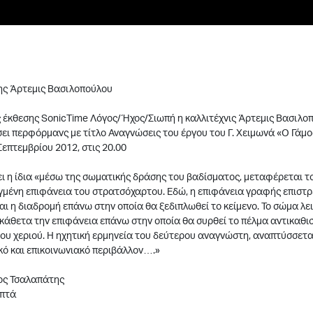
ς Άρτεμις Βασιλοπούλου
ς έκθεσης SonicTime Λόγος/Ήχος/Σιωπή η καλλιτέχνις Άρτεμις Βασιλο
ι περφόρμανς με τίτλο Αναγνώσεις του έργου του Γ. Χειμωνά «Ο Γάμο
Σεπτεμβρίου 2012, στις 20.00
η ίδια «μέσω της σωματικής δράσης του βαδίσματος, μεταφέρεται το
μένη επιφάνεια του στρατσόχαρτου. Εδώ, η επιφάνεια γραφής επιστρ
αι η διαδρομή επάνω στην οποία θα ξεδιπλωθεί το κείμενο. Το σώμα λε
κάθετα την επιφάνεια επάνω στην οποία θα συρθεί το πέλμα αντικαθι
υ χεριού. Η ηχητική ερμηνεία του δεύτερου αναγνώστη, αναπτύσσεται
κό και επικοινωνιακό περιβάλλον….»
ος Τσαλαπάτης
επτά