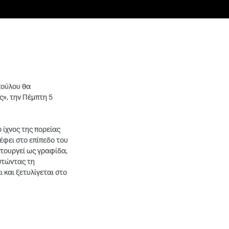
πούλου θα
ς», την Πέμπτη 5
 ίχνος της πορείας
έφει στο επίπεδο του
ιτουργεί ως γραφίδα,
στώντας τη
 και ξετυλίγεται στο