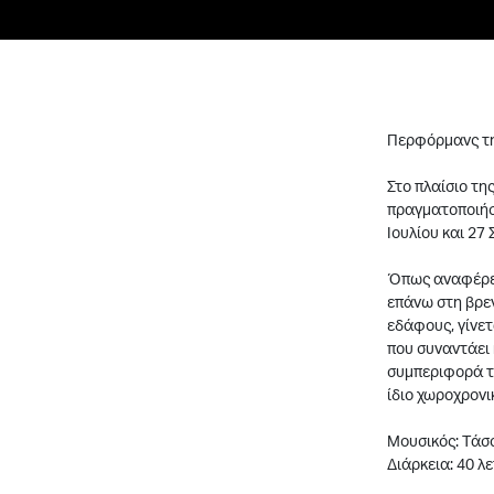
Περφόρμανς τη
Στο πλαίσιο τη
πραγματοποιήσε
Ιουλίου και 27 
Όπως αναφέρει 
επάνω στη βρεγ
εδάφους, γίνετ
που συναντάει 
συμπεριφορά το
ίδιο χωροχρονι
Moυσικός: Tάσ
Διάρκεια: 40 λ