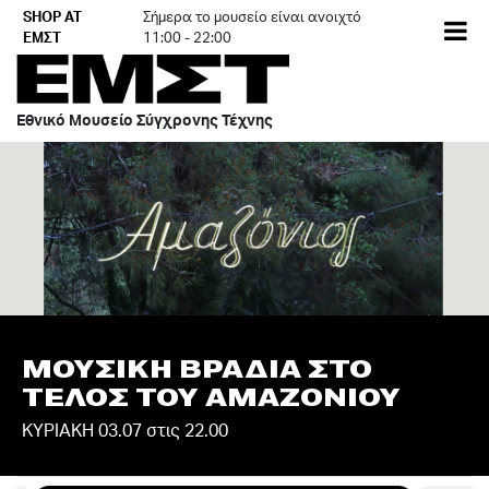
Skip
SHOP AT
Σήμερα το μουσείο είναι ανοιχτό
EN
to
ΕΜΣΤ
11:00 - 22:00
content
Εθνικό Μουσείο Σύγχρονης Τέχνης
ΜΟΥΣΙΚΗ ΒΡΑΔΙΑ ΣΤΟ
ΤΕΛΟΣ ΤΟΥ ΑΜΑΖΟΝΙΟΥ
ΚΥΡΙΑΚΗ 03.07 στις 22.00