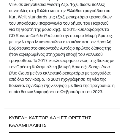
Ville, σε σκηνοθεσία Ανέστη Αζά. Έχει δώσει πολλές
συναυλίες στη Γαλλία και στην Ελλάδα: τραγούδια του
Kurt Weill, standards της τζαζ, ρεπερτόριο τραγουδιών
του υποκόσμου (παραγγελία του δήμου του Παρισιού
για τη γιορτή της μουσικής). Το 2015 κυκλοφόρησε το
CD
Sous le Ciel de Paris
από την εταιρία Μικρή Άρκτος,
με την Ντόρα Μπακοπούλου στο πιάνο και τον Ηρακλή
Βαβάτσικα στο ακορντεόν. Αυτός ο πρώτος δίσκος της
ήταν αφιερωμένος στη χρυσή εποχή του γαλλικού
τραγουδιού. Το 2017, κυκλοφόρησε ο νέος της δίσκος με
τον Ορέστη Καλαμπαλίκη (Μικρή Άρκτος),
Songs for a
Blue Cloud
με ένα εκλεκτικό ρεπερτόριο με τραγούδια
από όλο τον κόσμο. Το 2021 ηχογράφησε τη νέα της
δουλειά,
την Κόρη της Σελήνης,
με δικά της τραγούδια, η
οποία θα κυκλοφορήσει το Φεβρουάριο του 2023.
ΚΥΒΕΛΗ ΚΑΣΤΟΡΙΑΔΗ ft ΟΡΕΣΤΗΣ
ΚΑΛΑΜΠΑΛΙΚΗΣ