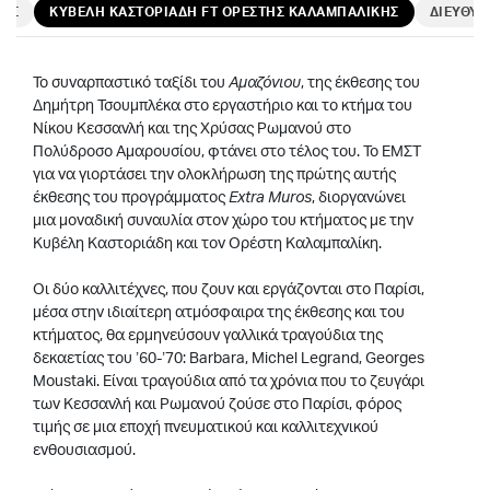
ΝΕΣ
ΚΥΒΕΛΗ ΚΑΣΤΟΡΙΑΔΗ FT ΟΡΕΣΤΗΣ ΚΑΛΑΜΠΑΛΙΚΗΣ
ΔΙΕΥΘΥ
Το συναρπαστικό ταξίδι του
Αμαζόνιου
, της έκθεσης του
Δημήτρη Τσουμπλέκα στο εργαστήριο και το κτήμα του
Νίκου Κεσσανλή και της Χρύσας Ρωμανού στο
Πολύδροσο Αμαρουσίου, φτάνει στο τέλος του. Το ΕΜΣΤ
για να γιορτάσει την ολοκλήρωση της πρώτης αυτής
έκθεσης του προγράμματος
Extra Muros
, διοργανώνει
μια μοναδική συναυλία στον χώρο του κτήματος με την
Κυβέλη Καστοριάδη και τον Ορέστη Καλαμπαλίκη.
Οι δύο καλλιτέχνες, που ζουν και εργάζονται στο Παρίσι,
μέσα στην ιδιαίτερη ατμόσφαιρα της έκθεσης και του
κτήματος, θα ερμηνεύσουν γαλλικά τραγούδια της
δεκαετίας του ’60-’70: Barbara, Michel Legrand, Georges
Moustaki. Είναι τραγούδια από τα χρόνια που το ζευγάρι
των Κεσσανλή και Ρωμανού ζούσε στο Παρίσι, φόρος
τιμής σε μια εποχή πνευματικού και καλλιτεχνικού
ενθουσιασμού.