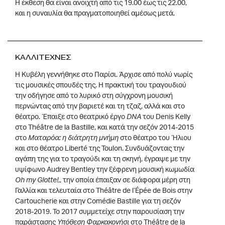
Η έκθεση θα είναι ανοιχτή από τις 19.00 έως τις 22.00,
και η συναυλία θα πραγματοποιηθεί αμέσως μετά.
ΚΑΛΛΙΤΕΧΝΕΣ
Η Κυβέλη γεννήθηκε στο Παρίσι. Άρχισε από πολύ νωρίς
τις μουσικές σπουδές της. Η πρακτική του τραγουδιού
την οδήγησε από το λυρικό στη σύγχρονη μουσική
περνώντας από την βαριετέ και τη τζαζ, αλλά και στο
θέατρο. Έπαιξε στο θεατρικό έργο
DNA
του Denis Kelly
στο Théâtre de la Bastille, και κατά την σεζόν 2014-2015
στο
Ματαρόα: η διάτρητη μνήμη
στο θέατρο του Ήλιου
και στο θέατρο Liberté της Toulon. Συνδυάζοντας την
αγάπη της για το τραγούδι και τη σκηνή, έγραψε με την
υψίφωνο Audrey Bentley την ξέφρενη μουσική κωμωδία
Oh my Glotte!
,, την οποία έπαιξαν σε διάφορα μέρη στη
Γαλλία και τελευταία στο Théâtre de l’Épée de Bois στην
Cartoucherie και στην Comédie Bastille για τη σεζόν
2018-2019. Το 2017 συμμετείχε στην παρουσίαση την
παράστασης
Υπόθεση Φαρκακονήσι
στο Théâtre de la