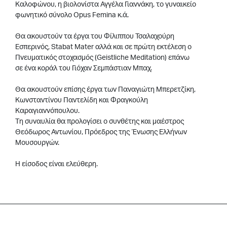
Καλοφώνου, η βιολονίστα Αγγέλα Γιαννάκη, το γυναικείο
φωνητικό σύνολο Opus Femina κ.ά.
Θα ακουστούν τα έργα του Φίλιππου Τσαλαχούρη
Εσπερινός, Stabat Mater αλλά και σε πρώτη εκτέλεση ο
Πνευματικός στοχασμός (Geistliche Meditation) επάνω
σε ένα κοράλ του Γιόχαν Σεμπάστιαν Μπαχ.
Θα ακουστούν επίσης έργα των Παναγιώτη Μπερετζίκη,
Κωνσταντίνου Παντελίδη και Φραγκούλη
Καραγιαννόπουλου.
Tη συναυλία θα προλογίσει ο συνθέτης και μαέστρος
Θεόδωρος Αντωνίου, Πρόεδρος της Ένωσης Ελλήνων
Μουσουργών.
Η είσοδος είναι ελεύθερη.