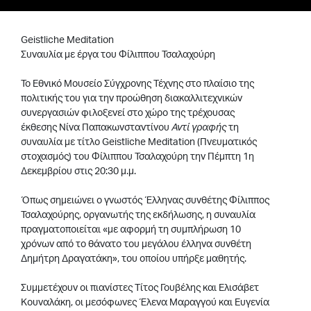
Geistliche Meditation
Συναυλία με έργα του Φίλιππου Τσαλαχούρη
Το Εθνικό Μουσείο Σύγχρονης Τέχνης στο πλαίσιο της
πολιτικής του για την προώθηση διακαλλιτεχνικών
συνεργασιών φιλοξενεί στο χώρο της τρέχουσας
έκθεσης Νίνα Παπακωνσταντίνου
Αντί γραφής
τη
συναυλία με τίτλο Geistliche Meditation (Πνευματικός
στοχασμός) του Φίλιππου Τσαλαχούρη την Πέμπτη 1η
Δεκεμβρίου στις 20:30 μ.μ.
Όπως σημειώνει ο γνωστός Έλληνας συνθέτης Φίλιππος
Τσαλαχούρης, οργανωτής της εκδήλωσης, η συναυλία
πραγματοποιείται «με αφορμή τη συμπλήρωση 10
χρόνων από το θάνατο του μεγάλου έλληνα συνθέτη
Δημήτρη Δραγατάκη», του οποίου υπήρξε μαθητής.
Συμμετέχουν οι πιανίστες Τίτος Γουβέλης και Ελισάβετ
Κουναλάκη, οι μεσόφωνες Έλενα Μαραγγού και Ευγενία