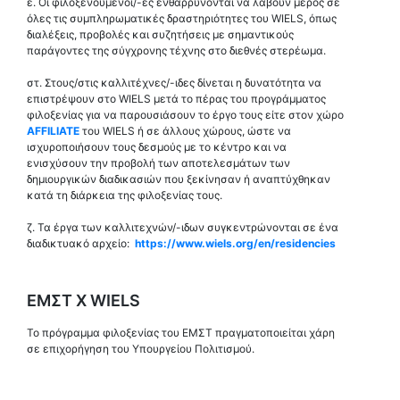
ε. Οι φιλοξενούμενοι/-ες ενθαρρύνονται να λάβουν μέρος σε
όλες τις συμπληρωματικές δραστηριότητες του WIELS, όπως
διαλέξεις, προβολές και συζητήσεις με σημαντικούς
παράγοντες της σύγχρονης τέχνης στο διεθνές στερέωμα.
στ. Στους/στις καλλιτέχνες/-ιδες δίνεται η δυνατότητα να
επιστρέψουν στο WIELS μετά το πέρας του προγράμματος
φιλοξενίας για να παρουσιάσουν το έργο τους είτε στον χώρο
AFFILIATE
του WIELS ή σε άλλους χώρους, ώστε να
ισχυροποιήσουν τους δεσμούς με το κέντρο και να
ενισχύσουν την προβολή των αποτελεσμάτων των
δημιουργικών διαδικασιών που ξεκίνησαν ή αναπτύχθηκαν
κατά τη διάρκεια της φιλοξενίας τους.
ζ. Τα έργα των καλλιτεχνών/-ιδων συγκεντρώνονται σε ένα
διαδικτυακό αρχείο:
https://www.wiels.org/en/residencies
ΕΜΣΤ Χ WIELS
Το πρόγραμμα φιλοξενίας του EΜΣΤ πραγματοποιείται χάρη
σε επιχορήγηση του Υπουργείου Πολιτισμού.