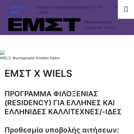
Skip
SHOP AT
Σήμερα το μουσείο είναι ανοιχτό 11:00
EN
to
ΕΜΣΤ
- 19:00
content
Εθνικό Μουσείο
Σύγχρονης Τέχνης
WIELS. Φωτογραφία: Kristien Daem
ΕΜΣΤ Χ WIELS
ΠΡΟΓΡΑΜΜΑ ΦΙΛΟΞΕΝΙΑΣ
(RESIDENCY) ΓΙΑ ΕΛΛΗΝΕΣ ΚΑΙ
ΕΛΛΗΝΙΔΕΣ ΚΑΛΛΙΤΕΧΝΕΣ/-ΙΔΕΣ
Προθεσμία υποβολής αιτήσεων: