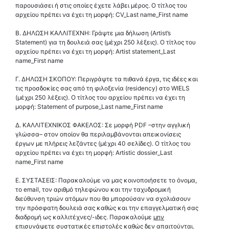
παρουσιάσει ή στις οποίες έχετε λάβει μέρος. Ο τίτλος του
αρχείου πρέπει να έχει τη μορφή: CV_Last name_First name
Β. ΔΗΛΩΣΗ ΚΑΛΛΙΤΕΧΝΗ: Γράψτε μια δήλωση (Artist’s
Statement) για τη δουλειά σας (μέχρι 250 λέξεις). Ο τίτλος του
αρχείου πρέπει να έχει τη μορφή: Artist statement_Last
name_First name
Γ. ΔΗΛΩΣΗ ΣΚΟΠΟΥ: Περιγράψτε τα πιθανά έργα, τις ιδέες και
τις προσδοκίες σας από τη φιλοξενία (residency) στο WIELS
(μέχρι 250 λέξεις). Ο τίτλος του αρχείου πρέπει να έχει τη
μορφή: Statement of purpose_Last name_First name
Δ. ΚΑΛΛΙΤΕΧΝΙΚΟΣ ΦΑΚΕΛΟΣ: Σε μορφή PDF –στην αγγλική
γλώσσα– στον οποίον θα περιλαμβάνονται απεικονίσεις
έργων με πλήρεις λεζάντες (μέχρι 40 σελίδες). Ο τίτλος του
αρχείου πρέπει να έχει τη μορφή: Artistic dossier_Last
name_First name
Ε. ΣΥΣΤΑΣΕΙΣ: Παρακαλούμε να μας κοινοποιήσετε το όνομα,
το email, τον αριθμό τηλεφώνου και την ταχυδρομική
διεύθυνση τριών ατόμων που θα μπορούσαν να σχολιάσουν
την πρόσφατη δουλειά σας καθώς και την επαγγελματική σας
διαδρομή ως καλλιτέχνες/-ιδες. Παρακαλούμε
μην
επισυνάψετε συστατικές επιστολές καθώς δεν απαιτούνται.