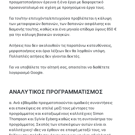
πραγματοποιήσουν έρευνα ή ένα έργο με διαφορετικό
προσανατολισμό σε σχέση με προηγούμενα έργα τους.
Για τον/την επιτυχόντα/επιτυχούσα προβλέπεται η κάλυψη
των μεταφορικών δαπανών, των δαπανών ασφάλισης και
διαμονής του/της, καθώς και ένα μηνιαίο επίδομα ύψους 850 €
για την κάλυψη βασικών αναγκών.
Αιτήσεις που δεν ακολουθούν τις παραπάνω κατευθύνσεις,
μορφοποιήσεις και όρια λέξεων δεν θα ληφθούν υπόψη.
Πολλαπλές αιτήσεις δεν γίνονται δεκτές.
Για να υποβάλετε την αίτησή σας, απαιτείται να διαθέτετε
λογαριασμό Google.
ΑΝΑΛΥΤΙΚΟΣ ΠΡΟΓΡΑΜΜΑΤΙΣΜΟΣ
α. Ανά εβδομάδα πραγματοποιούνται ομαδικές συναντήσεις
και επισκέψεις σε ατελιέ μαζί τους μέντορες του
προγράμματος και καταξιωμένους καλλιτέχνες Simon
Thompson και Sylvie Eyberg καθώς και τη συντονίστρια του
προγράμματος. Σκοπός των επισκέψεων αυτών είναι οι
καλλιτέχνες/-ιδες να έρθουν σε επαφή μεταξύ τους, να