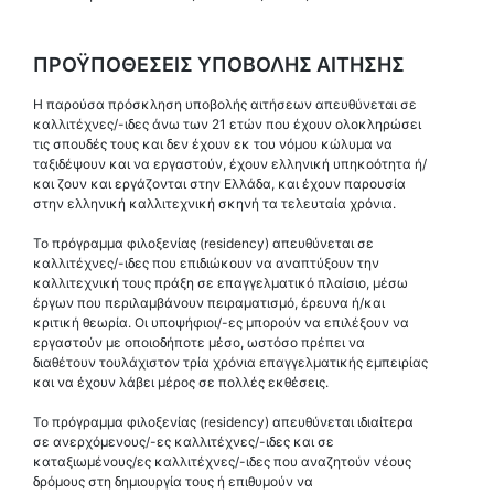
ΠΡΟΫΠΟΘΕΣΕΙΣ ΥΠΟΒΟΛΗΣ ΑΙΤΗΣΗΣ
Η παρούσα πρόσκληση υποβολής αιτήσεων απευθύνεται σε
καλλιτέχνες/-ιδες άνω των 21 ετών που έχουν ολοκληρώσει
τις σπουδές τους και δεν έχουν εκ του νόμου κώλυμα να
ταξιδέψουν και να εργαστούν, έχουν ελληνική υπηκοότητα ή/
και ζουν και εργάζονται στην Ελλάδα, και έχουν παρουσία
στην ελληνική καλλιτεχνική σκηνή τα τελευταία χρόνια.
Το πρόγραμμα φιλοξενίας (residency) απευθύνεται σε
καλλιτέχνες/-ιδες που επιδιώκουν να αναπτύξουν την
καλλιτεχνική τους πράξη σε επαγγελματικό πλαίσιο, μέσω
έργων που περιλαμβάνουν πειραματισμό, έρευνα ή/και
κριτική θεωρία. Οι υποψήφιοι/-ες μπορούν να επιλέξουν να
εργαστούν με οποιοδήποτε μέσο, ​​ωστόσο πρέπει να
διαθέτουν τουλάχιστον τρία χρόνια επαγγελματικής εμπειρίας
και να έχουν λάβει μέρος σε πολλές εκθέσεις.
Το πρόγραμμα φιλοξενίας (residency) απευθύνεται ιδιαίτερα
σε ανερχόμενους/-ες καλλιτέχνες/-ιδες και σε
καταξιωμένους/ες καλλιτέχνες/-ιδες που αναζητούν νέους
δρόμους στη δημιουργία τους ή επιθυμούν να