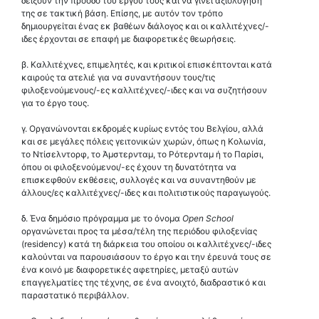
δείξουν την πρόοδο του έργου τους και να γίνει αξιολόγησή
της σε τακτική βάση. Επίσης, με αυτόν τον τρόπο
δημιουργείται ένας εκ βαθέων διάλογος και οι καλλιτέχνες/-
ιδες έρχονται σε επαφή με διαφορετικές θεωρήσεις.
β. Καλλιτέχνες, επιμελητές, και κριτικοί επισκέπτονται κατά
καιρούς τα ατελιέ για να συναντήσουν τους/τις
φιλοξενούμενους/-ες καλλιτέχνες/-ιδες και να συζητήσουν
για το έργο τους.
γ. Οργανώνονται εκδρομές κυρίως εντός του Βελγίου, αλλά
και σε μεγάλες πόλεις γειτονικών χωρών, όπως η Κολωνία,
το Ντίσελντορφ, το Άμστερνταμ, το Ρότερνταμ ή το Παρίσι,
όπου οι φιλοξενούμενοι/-ες έχουν τη δυνατότητα να
επισκεφθούν εκθέσεις, συλλογές και να συναντηθούν με
άλλους/ες καλλιτέχνες/-ιδες και πολιτιστικούς παραγωγούς.
δ. Ένα δημόσιο πρόγραμμα με το όνομα
Open School
οργανώνεται προς τα μέσα/τέλη της περιόδου φιλοξενίας
(residency) κατά τη διάρκεια του οποίου οι καλλιτέχνες/-ιδες
καλούνται να παρουσιάσουν το έργο και την έρευνά τους σε
ένα κοινό με διαφορετικές αφετηρίες, μεταξύ αυτών
επαγγελματίες της τέχνης, σε ένα ανοιχτό, διαδραστικό και
παραστατικό περιβάλλον.