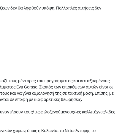
έξεων δεν θα ληφθούν υπόψη. Πολλαπλές αιτήσεις δεν
 μαζί τους μέντορες του προγράμματος και καταξιωμένους
άμματος Eva Gorsse. Σκοπός των επισκέψεων αυτών είναι οι
ους και να γίνει αξιολόγησή της σε τακτική βάση. Επίσης, με
χονται σε επαφή με διαφορετικές θεωρήσεις.
α συναντήσουν τους/τις φιλοξενούμενους/-ες καλλιτέχνες/-ιδες
τονικών χωρών, όπως η Κολωνία, το Ντίσελντορφ, το