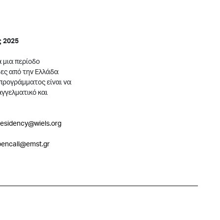
ς 2025
 μια περίοδο
ιδες από την Ελλάδα
 προγράμματος είναι να
αγγελματικό και
residency@wiels.org
pencall@emst.gr