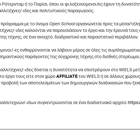
 Ρότερνταμ ή το Παρίσι, όπου οι φιλοξενούμενοι/ες έχουν τη δυνατότ
αλλιτέχνες/-ιδες και πολιτιστικούς παραγωγούς.
ο πρόγραμμα με το όνομα
Open School
οργανώνεται προς τα μέσα/τέλη 
ιτέχνες/-ιδες καλούνται να παρουσιάσουν το έργο και την έρευνά τους
της τέχνης, σε ένα ανοιχτό, διαδραστικό και παραστατικό περιβάλλον.
ύμενοι/-ες ενθαρρύνονται να λάβουν μέρος σε όλες τις συμπληρωματικ
σημαντικούς παράγοντες της σύγχρονης τέχνης στο διεθνές στερέωμα.
 καλλιτέχνες/-ιδες δίνεται η δυνατότητα να επιστρέψουν στο WIELS μ
ο έργο τους είτε στον χώρο
AFFILIATE
του WIELS ή σε άλλους χώρους,
ν προβολή των αποτελεσμάτων των δημιουργικών διαδικασιών που ξεκί
 καλλιτεχνών/-ιδων συγκεντρώνονται σε ένα διαδικτυακό αρχείο:
https: