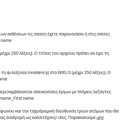
ων εκθέσεων τις οποίες έχετε παρουσιάσει ή στις οποίες
t name
χρι 250 λέξεις). Ο τίτλος του αρχείου πρέπει να έχει τη
τη φιλοξενία (residency) στο WIELS (μέχρι 250 λέξεις). Ο
name
ριλαμβάνονται απεικονίσεις έργων με πλήρεις λεζάντες
st name_First name
λεφώνου και την ταχυδρομική διεύθυνση τριών ατόμων που θα
σας διαδρομή ως καλλιτέχνες/-ιδες. Παρακαλούμε
μην