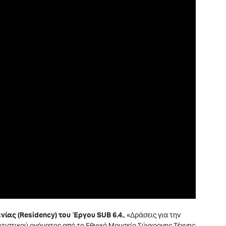
ίας (Residency) του Έργου SUB 6.4.
, «Δράσεις για την
ιτιστικού ονόματος από το Εθνικό Μουσείο Σύγχρονης Τέχνης