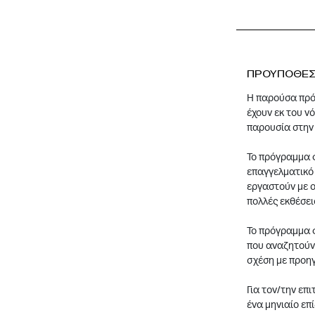
ΠΡΟΥΠΟΘΕΣ
Η παρούσα πρόσ
έχουν εκ του ν
παρουσία στην 
Το πρόγραμμα φ
επαγγελματικό 
εργαστούν με ο
πολλές εκθέσει
Το πρόγραμμα φ
που αναζητούν
σχέση με προη
Για τον/την ε
ένα μηνιαίο επ