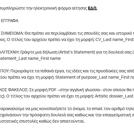
υμπληρώστε την ηλεκτρονική φόρμα αίτησης
ΕΔΩ.
 ΕΓΓΡΑΦΑ
ΣΗΜΕΙΩΜΑ: Θα πρέπει να περιλαμβάνει τις σπουδές σας και ιστορικό τ
ρος. Ο τίτλος του αρχείου πρέπει να έχει τη μορφή: CV_Last name_Firs
ΙΤΕΧΝΗ: Γράψτε μια δήλωση (Artist’s Statement) για τη δουλειά σας (μέ
statement_Last name_First name
ΟΥ: Περιγράψτε τα πιθανά έργα, τις ιδέες και τις προσδοκίες σας από 
είου πρέπει να έχει τη μορφή: Statement of purpose_Last name_First 
ΚΟΣ ΦΑΚΕΛΟΣ: Σε μορφή PDF –στην αγγλική γλώσσα– στον οποίον θα πε
ες). Ο τίτλος του αρχείου πρέπει να έχει τη μορφή: Artistic dossier_La
Παρακαλούμε να μας κοινοποιήσετε το όνομα, το email, τον αριθμό τη
σχολιάσουν την πρόσφατη δουλειά σας καθώς και την επαγγελματική 
στατικές επιστολές καθώς δεν απαιτούνται.