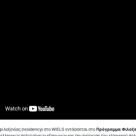
ιλοξενίας (residency) στο WIELS εντάσσεται στο
Πρόγραμμα Φιλοξεν
λληνικών πολιτιστικών εξαγωγών και την ενίσχυση του ελληνικού πολ