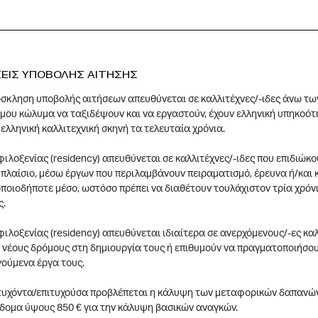
ΕΙΣ ΥΠΟΒΟΛΗΣ ΑΙΤΗΣΗΣ
κληση υποβολής αιτήσεων απευθύνεται σε καλλιτέχνες/-ιδες άνω των 
όμου κώλυμα να ταξιδέψουν και να εργαστούν, έχουν ελληνική υπηκοότη
ελληνική καλλιτεχνική σκηνή τα τελευταία χρόνια.
ιλοξενίας (residency) απευθύνεται σε καλλιτέχνες/-ιδες που επιδιώκο
πλαίσιο, μέσω έργων που περιλαμβάνουν πειραματισμό, έρευνα ή/και κ
ποιοδήποτε μέσο, ​​ωστόσο πρέπει να διαθέτουν τουλάχιστον τρία χρόνι
ς.
ιλοξενίας (residency) απευθύνεται ιδιαίτερα σε ανερχόμενους/-ες καλ
 νέους δρόμους στη δημιουργία τους ή επιθυμούν να πραγματοποιήσου
γούμενα έργα τους.
πιτυχόντα/επιτυχούσα προβλέπεται η κάλυψη των μεταφορικών δαπανών
ίδομα ύψους 850 € για την κάλυψη βασικών αναγκών.