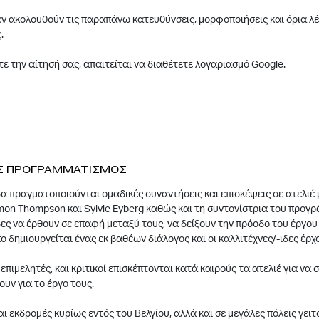
εν ακολουθούν τις παραπάνω κατευθύνσεις, μορφοποιήσεις και όρια λ
.
τε την αίτησή σας, απαιτείται να διαθέτετε λογαριασμό Google.
Σ ΠΡΟΓΡΑΜΜΑΤΙΣΜΟΣ
α πραγματοποιούνται ομαδικές συναντήσεις και επισκέψεις σε ατελιέ
mon Thompson και Sylvie Eyberg καθώς και τη συντονίστρια του προγρ
δες να έρθουν σε επαφή μεταξύ τους, να δείξουν την πρόοδο του έργου τ
ο δημιουργείται ένας εκ βαθέων διάλογος και οι καλλιτέχνες/-ιδες έρ
, επιμελητές, και κριτικοί επισκέπτονται κατά καιρούς τα ατελιέ για ν
ουν για το έργο τους.
ι εκδρομές κυρίως εντός του Βελγίου, αλλά και σε μεγάλες πόλεις γει