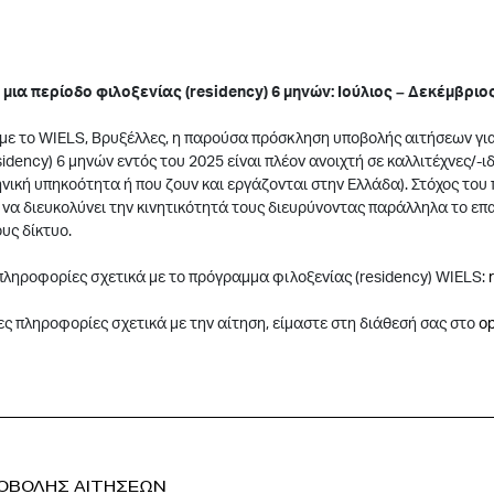
 μια περίοδο φιλοξενίας (residency) 6 μηνών: Ιούλιος – Δεκέμβριο
με το WIELS, Βρυξέλλες, η παρούσα πρόσκληση υποβολής αιτήσεων για
sidency) 6 μηνών εντός του 2025 είναι πλέον ανοιχτή σε καλλιτέχνες/-
ηνική υπηκοότητα ή που ζουν και εργάζονται στην Ελλάδα). Στόχος του
 να διευκολύνει την κινητικότητά τους διευρύνοντας παράλληλα το επ
ους δίκτυο.
ληροφορίες σχετικά με το πρόγραμμα φιλοξενίας (residency) WIELS:
ες πληροφορίες σχετικά με την αίτηση, είμαστε στη διάθεσή σας στο
o
ΠΟΒΟΛΗΣ ΑΙΤΗΣΕΩΝ