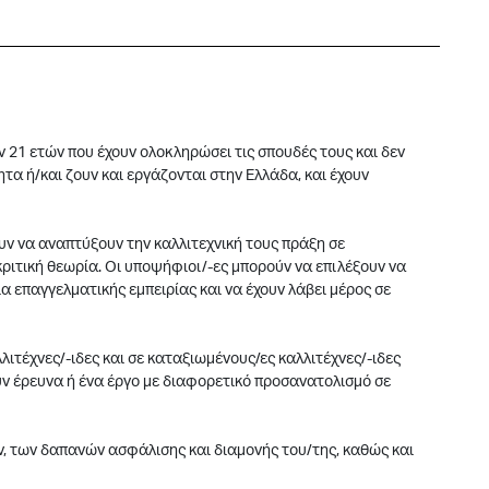
21 ετών που έχουν ολοκληρώσει τις σπουδές τους και δεν
τα ή/και ζουν και εργάζονται στην Ελλάδα, και έχουν
υν να αναπτύξουν την καλλιτεχνική τους πράξη σε
ριτική θεωρία. Οι υποψήφιοι/-ες μπορούν να επιλέξουν να
α επαγγελματικής εμπειρίας και να έχουν λάβει μέρος σε
λιτέχνες/-ιδες και σε καταξιωμένους/ες καλλιτέχνες/-ιδες
ν έρευνα ή ένα έργο με διαφορετικό προσανατολισμό σε
, των δαπανών ασφάλισης και διαμονής του/της, καθώς και