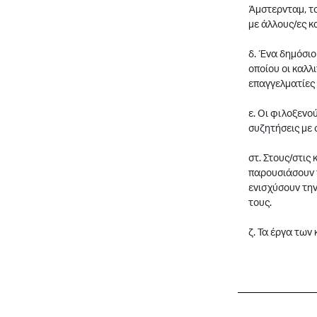
Άμστερνταμ, το
με άλλους/ες κ
δ. Ένα δημόσι
οποίου οι καλλ
επαγγελματίες 
ε. Οι φιλοξενο
συζητήσεις με 
στ. Στους/στις
παρουσιάσουν τ
ενισχύσουν τη
τους.
ζ. Τα έργα των