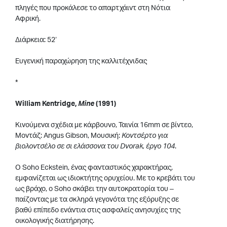
πληγές που προκάλεσε το απαρτχάιντ στη Νότια
Αφρική.
Διάρκεια: 52’
Ευγενική παραχώρηση της καλλιτέχνιδας
*
William Kentridge,
Mine
(1991)
Κινούμενα σχέδια με κάρβουνο, Ταινία 16mm σε βίντεο,
Μοντάζ: Angus Gibson, Μουσική:
Κοντσέρτο για
βιολοντσέλο σε σι ελάσσονα του
Dvorak
, έργο 104
.
O Soho Eckstein, ένας φανταστικός χαρακτήρας,
εμφανίζεται ως ιδιοκτήτης ορυχείου. Με το κρεβάτι του
ως βράχο, ο Soho σκάβει την αυτοκρατορία του –
παίζοντας με τα σκληρά γεγονότα της εξόρυξης σε
βαθύ επίπεδο ενάντια στις ασφαλείς ανησυχίες της
οικολογικής διατήρησης.