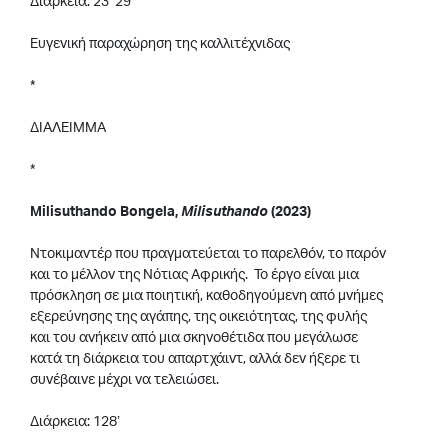
Διάρκεια: 23’ 29”
Ευγενική παραχώρηση της καλλιτέχνιδας
*
ΔΙΑΛΕΙΜΜΑ
*
Milisuthando Bongela,
Milisuthando
(2023)
Ντοκιμαντέρ που πραγματεύεται το παρελθόν, το παρόν
και το μέλλον της Νότιας Αφρικής. Το έργο είναι μια
πρόσκληση σε μια ποιητική, καθοδηγούμενη από μνήμες
εξερεύνησης της αγάπης, της οικειότητας, της φυλής
και του ανήκειν από μια σκηνοθέτιδα που μεγάλωσε
κατά τη διάρκεια του απαρτχάιντ, αλλά δεν ήξερε τι
συνέβαινε μέχρι να τελειώσει.
Διάρκεια: 128’