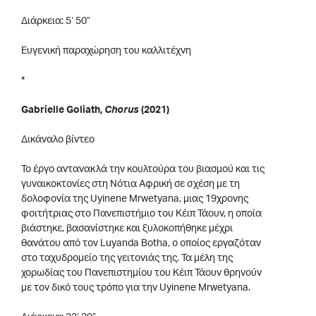
Διάρκεια: 5’ 50”
Ευγενική παραχώρηση του καλλιτέχνη
*
Gabrielle Goliath,
Chorus
(2021)
Δικάναλο βίντεο
Το έργο αντανακλά την κουλτούρα του βιασμού και τις
γυναικοκτονίες στη Νότια Αφρική σε σχέση με τη
δολοφονία της Uyinene Mrwetyana, μιας 19χρονης
φοιτήτριας στο Πανεπιστήμιο του Κέιπ Τάουν, η οποία
βιάστηκε, βασανίστηκε και ξυλοκοπήθηκε μέχρι
θανάτου από τον Luyanda Botha, ο οποίος εργαζόταν
στο ταχυδρομείο της γειτονιάς της. Τα μέλη της
χορωδίας του Πανεπιστημίου του Κέιπ Τάουν θρηνούν
με τον δικό τους τρόπο για την Uyinene Mrwetyana.