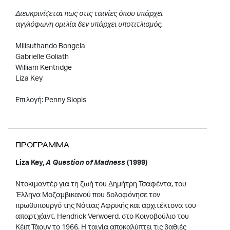
Διευκρινίζεται πως στις ταινίες όπου υπάρχει
αγγλόφωνη ομιλία δεν υπάρχει υποτιτλισμός.
Milisuthando Bongela
Gabrielle Goliath
William Kentridge
Liza Key
Επιλογή: Penny Siopis
ΠΡΟΓΡΑΜΜΑ
Liza Key,
A Question of Madness
(1999)
Ντοκιμαντέρ για τη ζωή του Δημήτρη Τσαφέντα, του
Έλληνα Μοζαμβικανού που δολοφόνησε τον
πρωθυπουργό της Νότιας Αφρικής και αρχιτέκτονα του
απαρτχάιντ, Ηendrick Verwoerd, στο Κοινοβούλιο του
Κέιπ Τάουν το 1966. Η ταινία αποκαλύπτει τις βαθιές