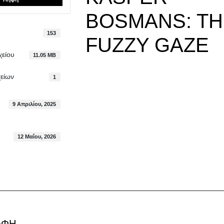
BOSMANS: TH
153
FUZZY GAZE
χείου
11.05 MB
είων
1
9 Απριλίου, 2025
12 Μαΐου, 2026
ΑΦΗ