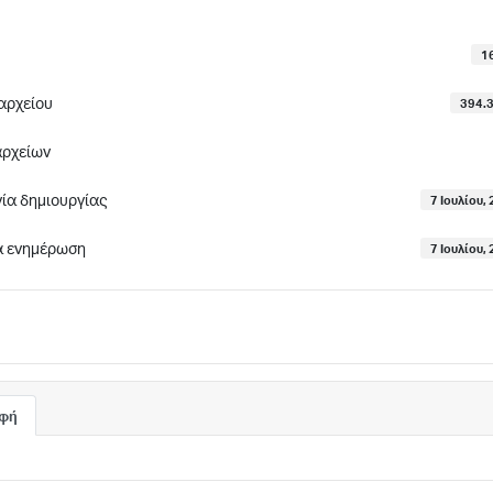
1
αρχείου
394.3
αρχείων
ία δημιουργίας
7 Ιουλίου,
α ενημέρωση
7 Ιουλίου,
αφή