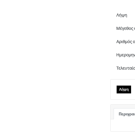
Λήψη
Μέγεθος 
Αριθμός 
Ημερομην
Τελευταί
Λήψη
Περιγρ