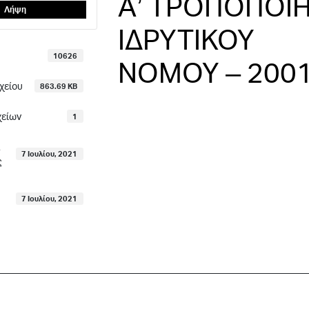
Α’ ΤΡΟΠΟΠΟΙ
Λήψη
ΙΔΡΥΤΙΚΟΥ
10626
ΝΟΜΟΥ – 200
χείου
863.69 KB
χείων
1
7 Ιουλίου, 2021
ς
7 Ιουλίου, 2021