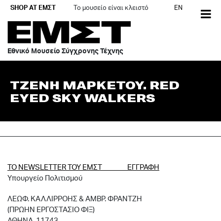
Skip
SHOP AT ΕΜΣΤ
Το μουσείο είναι κλειστό
EN
to
content
Εθνικό Μουσείο Σύγχρονης Τέχνης
ΤΖΕΝΗ ΜΑΡΚΕΤΟΥ. RED
EYED SKY WALKERS
ΤΟ NEWSLETTER ΤΟΥ ΕΜΣΤ ΕΓΓΡΑΦΗ
Υπουργείο Πολιτισμού
ΛΕΩΦ. ΚΑΛΛΙΡΡΟΗΣ & ΑΜΒΡ. ΦΡΑΝΤΖΗ
(ΠΡΩΗΝ ΕΡΓΟΣΤΑΣΙΟ ΦΙΞ)
ΑΘΗΝΑ, 11743