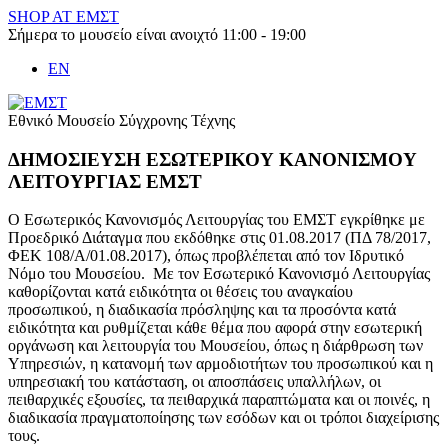
Skip
SHOP AT ΕΜΣΤ
to
Σήμερα το μουσείο είναι ανοιχτό 11:00 - 19:00
content
EN
Εθνικό Μουσείο Σύγχρονης Τέχνης
ΔΗΜΟΣΙΕΥΣΗ ΕΣΩΤΕΡΙΚΟΥ ΚΑΝΟΝΙΣΜΟΥ
ΛΕΙΤΟΥΡΓΙΑΣ ΕΜΣΤ
Ο Εσωτερικός Κανονισμός Λειτουργίας του ΕΜΣΤ εγκρίθηκε με
Προεδρικό Διάταγμα που εκδόθηκε στις 01.08.2017 (ΠΔ 78/2017,
ΦΕΚ 108/Α/01.08.2017), όπως προβλέπεται από τον Ιδρυτικό
Νόμο του Μουσείου. Με τον Εσωτερικό Κανονισμό Λειτουργίας
καθορίζονται κατά ειδικότητα οι θέσεις του αναγκαίου
προσωπικού, η διαδικασία πρόσληψης και τα προσόντα κατά
ειδικότητα και ρυθμίζεται κάθε θέμα που αφορά στην εσωτερική
οργάνωση και λειτουργία του Μουσείου, όπως η διάρθρωση των
Υπηρεσιών, η κατανομή των αρμοδιοτήτων του προσωπικού και η
υπηρεσιακή του κατάσταση, οι αποσπάσεις υπαλλήλων, οι
πειθαρχικές εξουσίες, τα πειθαρχικά παραπτώματα και οι ποινές, η
διαδικασία πραγματοποίησης των εσόδων και οι τρόποι διαχείρισης
τους.