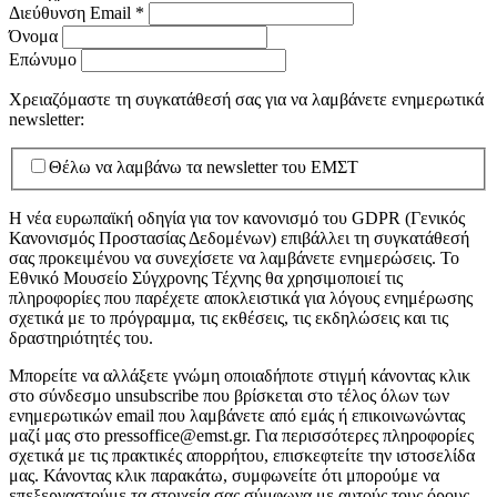
Διεύθυνση Email
*
Όνομα
Επώνυμο
Χρειαζόμαστε τη συγκατάθεσή σας για να λαμβάνετε ενημερωτικά
newsletter:
Θέλω να λαμβάνω τα newsletter του ΕΜΣΤ
Η νέα ευρωπαϊκή οδηγία για τον κανονισμό του GDPR (Γενικός
Κανονισμός Προστασίας Δεδομένων) επιβάλλει τη συγκατάθεσή
σας προκειμένου να συνεχίσετε να λαμβάνετε ενημερώσεις. Το
Εθνικό Μουσείο Σύγχρονης Τέχνης θα χρησιμοποιεί τις
πληροφορίες που παρέχετε αποκλειστικά για λόγους ενημέρωσης
σχετικά με το πρόγραμμα, τις εκθέσεις, τις εκδηλώσεις και τις
δραστηριότητές του.
Μπορείτε να αλλάξετε γνώμη οποιαδήποτε στιγμή κάνοντας κλικ
στο σύνδεσμο unsubscribe που βρίσκεται στο τέλος όλων των
ενημερωτικών email που λαμβάνετε από εμάς ή επικοινωνώντας
μαζί μας στο pressoffice@emst.gr. Για περισσότερες πληροφορίες
σχετικά με τις πρακτικές απορρήτου, επισκεφτείτε την ιστοσελίδα
μας. Κάνοντας κλικ παρακάτω, συμφωνείτε ότι μπορούμε να
επεξεργαστούμε τα στοιχεία σας σύμφωνα με αυτούς τους όρους.